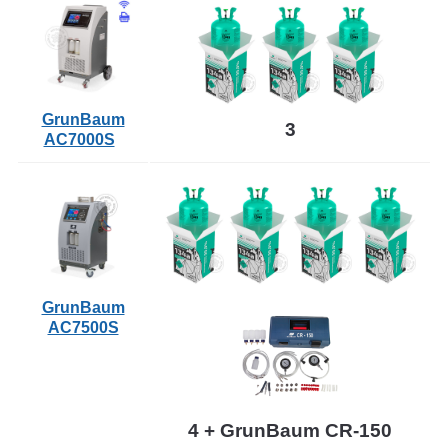
GrunBaum
3
AC7000S
GrunBaum
AC7500S
4 + GrunBaum CR-150