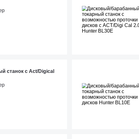
ер
 станок с Act/Digical
ер