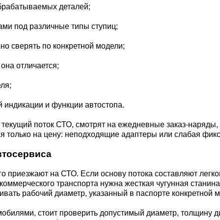
брабатываемых деталей;
ами под различные типы ступиц;
жно сверять по конкретной модели;
она отличается;
ля;
й индикации и функции автостопа.
од текущий поток СТО, смотрят на ежедневные заказ-наряды
ся только на цену: неподходящие адаптеры или слабая фик
втосервиса
его приезжают на СТО. Если основу потока составляют лег
коммерческого транспорта нужна жесткая чугунная станин
вать рабочий диаметр, указанный в паспорте конкретной м
омобилями, стоит проверить допустимый диаметр, толщину 