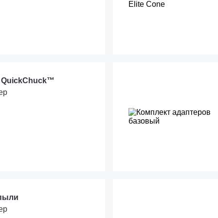
 QuickChuck™
ер
 пыли
ер