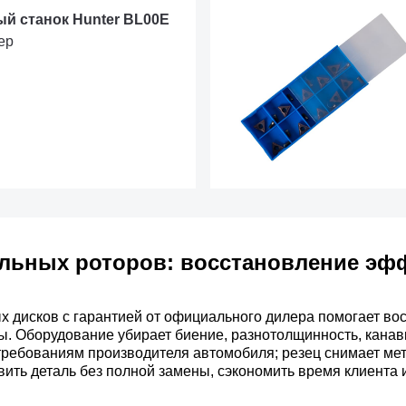
й станок Hunter BL00E
ер
ильных роторов: восстановление эф
 дисков с гарантией от официального дилера помогает во
ы. Оборудование убирает биение, разнотолщинность, канав
требованиям производителя автомобиля; резец снимает ме
овить деталь без полной замены, сэкономить время клиента