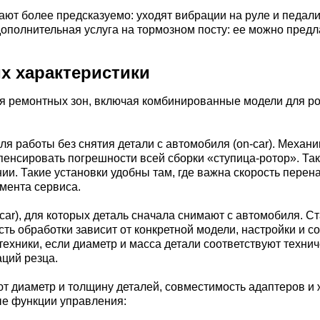
ают более предсказуемо: уходят вибрации на руле и педали
ополнительная услуга на тормозном посту: ее можно предла
их характеристики
ля ремонтных зон, включая комбинированные модели для ро
я работы без снятия детали с автомобиля (on-car). Механи
пенсировать погрешности всей сборки «ступица-ротор». Та
ии. Такие установки удобны там, где важна скорость пере
амента сервиса.
-car), для которых деталь сначала снимают с автомобиля. С
ть обработки зависит от конкретной модели, настройки и с
ехники, если диаметр и масса детали соответствуют техни
ций резца.
 диаметр и толщину деталей, совместимость адаптеров и ж
ые функции управления: