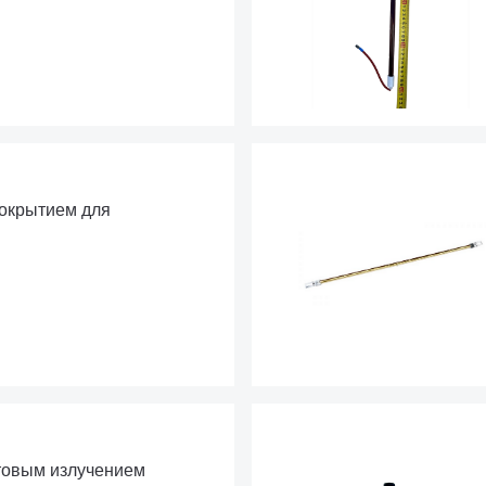
покрытием для
товым излучением