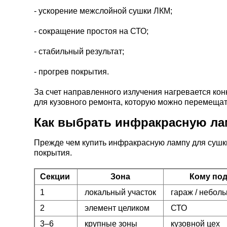
- ускорение межслойной сушки ЛКМ;
- сокращение простоя на СТО;
- стабильный результат;
- прогрев покрытия.
За счет направленного излучения нагревается кон
для кузовного ремонта, которую можно перемеща
Как выбрать инфракрасную ла
Прежде чем купить инфракрасную лампу для сушки
покрытия.
Секции
Зона
Кому по
1
локальный участок
гараж / небол
2
элемент целиком
СТО
3–6
крупные зоны
кузовной цех