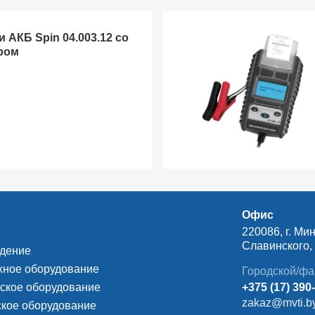
 АКБ Spin 04.003.12 со
ром
Офис
220086, г. Мин
Славинского, д
ждение
ное оборудование
Городской/фа
ское оборудование
+375 (17) 390
zakaz@mvti.b
кое оборудование