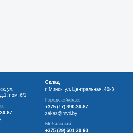
Склад
ск, ул.
г. Минск, ул. Центральная, 46к3
.1, пом. 6/1
Городской/факс
кс
+375 (17) 390-30-87
-30-87
zakaz@mvti.by
y
Мобильный
+375 (29) 601-20-90