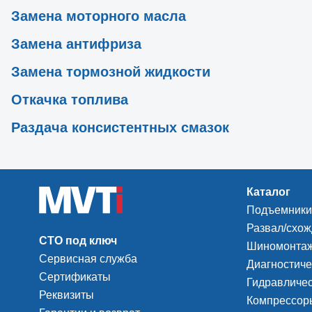
Замена моторного масла
Замена антифриза
Замена тормозной жидкости
Откачка топлива
Раздача консистентных смазок
Каталог
Подъемники
Развал/схо
СТО под ключ
Шиномонтаж
Сервисная служба
Диагностиче
Сертификаты
Гидравличес
Реквизиты
Компрессоры