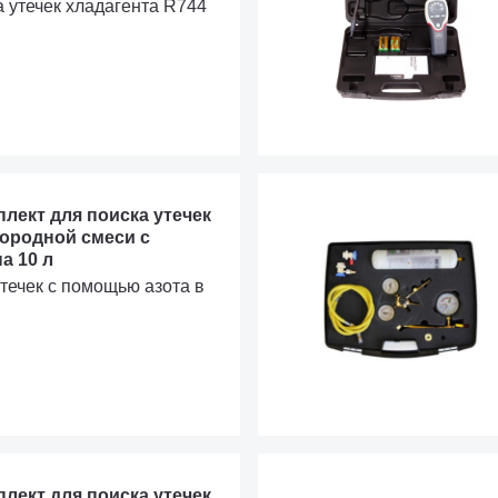
а утечек хладагента R744
мплект для поиска утечек
ородной смеси с
а 10 л
течек с помощью азота в
мплект для поиска утечек