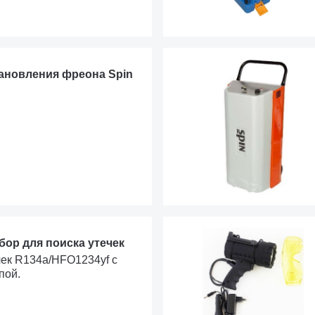
тановления фреона Spin
абор для поиска утечек
чек R134a/HFO1234yf с
пой.