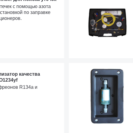
утечек с помощью азота
установкой по заправке
ционеров.
ализатор качества
O1234yf
фреонов R134a и