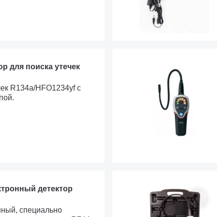
бор для поиска утечек
чек R134a/HFO1234yf с
пой.
ектронный детектор
нный, специально