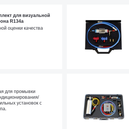
мплект для визуальной
еона R134a
ной оценки качества
ая для промывки
ондиционирования/
льных установок с
па.