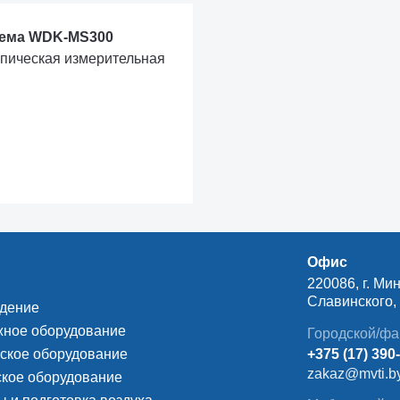
тема WDK-MS300
опическая измерительная
Офис
220086, г. Мин
Славинского, д
ждение
ное оборудование
Городской/фа
ское оборудование
+375 (17) 390
zakaz@mvti.b
кое оборудование