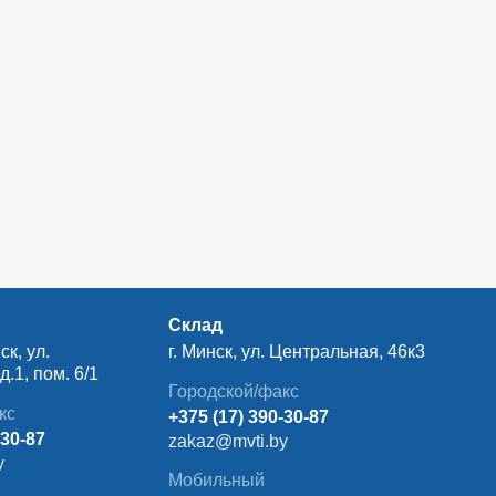
Склад
ск, ул.
г. Минск, ул. Центральная, 46к3
.1, пом. 6/1
Городской/факс
кс
+375 (17) 390-30-87
-30-87
zakaz@mvti.by
y
Мобильный