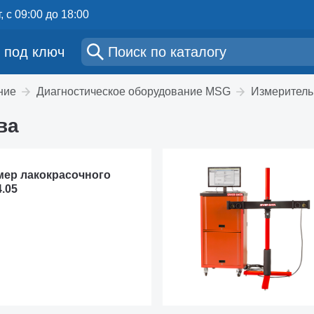
, с 09:00 до 18:00
 под ключ
ние
Диагностическое оборудование MSG
Измеритель
ва
ер лакокрасочного
.05