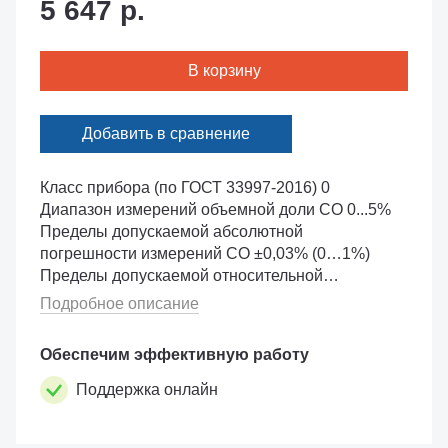
5 647 р.
В корзину
Добавить в сравнение
Класс прибора (по ГОСТ 33997-2016) 0
Диапазон измерений объемной доли СО 0...5%
Пределы допускаемой абсолютной
погрешности измерений СО ±0,03% (0…1%)
Пределы допускаемой относительной
погрешности измерений СО ±3% (1…5%)
Подробное описание
Диапазо...
Обеспечим эффективную работу
Поддержка онлайн