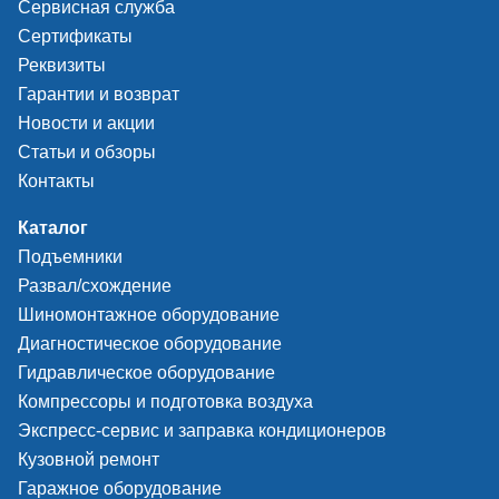
Сервисная служба
погрешности измерений
Сертификаты
Реквизиты
Встроенный принтер с часами
нет
реального времени
Гарантии и возврат
Новости и акции
Автоподстройка нуля
да
Статьи и обзоры
Контакты
Предел допускаемого времени
30 сек.
установления показаний для каналов
Каталог
СО, СН, СО2.
Подъемники
Развал/схождение
Предел допускаемого времени
60 сек
Шиномонтажное оборудование
установления показаний для каналов
О2, NO.
Диагностическое оборудование
Гидравлическое оборудование
Время прогрева при 20 0С - не более
30 мин
Компрессоры и подготовка воздуха
Экспресс-сервис и заправка кондиционеров
Питание газоанализатора
12/220 В
Кузовной ремонт
Гаражное оборудование
Средняя наработка на отказ
10000 час