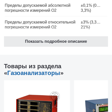
Пределы допускаемой абсолютной
±0,1% (0…
погрешности измерений О2
3,3%)
Пределы допускаемой относительной
±3% (3,3…
погрешности измерений О2
21%)
Диапазон измерений объемной доли
0...4000 ppm
Показать подробное описание
NOx
Пределы допускаемой абсолютной
±100 ppm (0…
погрешности измерений NOx
1000 ppm)
Товары из раздела
«
Газоанализаторы
»
Пределы допускаемой относительной
±10 ppm
погрешности измерений NOx
(1000…4000
ppm)
Расчет коэффициента избытка воздуха
да
λ
Диапазон измерений коэффициента
0...2