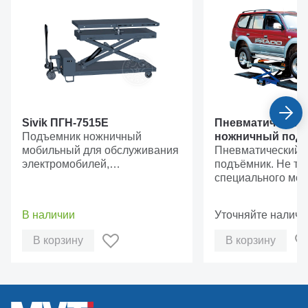
Sivik ПГН-7515Е
Пневматический
Подъемник ножничный
ножничный под
мобильный для обслуживания
Спринтер-2500
Пневматический 
электромобилей,
подъёмник. Не тр
грузоподъемность, 1,5 т.
специального мон
В наличии
Уточняйте наличи
В корзину
В корзину