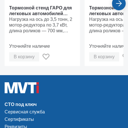
Тормозной стенд ГАРО для
Тормозной стен
легковых автомобилей
легковых автом
СТС-4-СП-10 Минимальный
Нагрузка на ось до 3,5 тонн, 2
СТС-4-СП-11 Ба
Нагрузка на ось до
комплект.
мотор-редуктора по 3,7 кВт,
комплект с веса
мотор-редуктора по
длина роликов — 700 мм,
длина роликов — 
покрытие роликов — сталь с
покрытие роликов
точечной наплавкой.
точечной наплавк
Уточняйте наличие
Уточняйте наличи
В корзину
В корзину
СТО под ключ
Сервисная служба
Сертификаты
Реквизиты