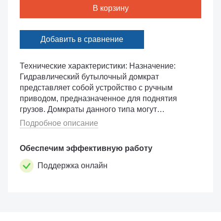
В корзину
Добавить в сравнение
Технические характеристики: Назначение:
Гидравлический бутылочный домкрат
представляет собой устройство с ручным
приводом, предназначенное для поднятия
грузов. Домкраты данного типа могут
использоваться в качестве рабочего элемента
Подробное описание
в более сложных устройствах, таких �...
Обеспечим эффективную работу
Поддержка онлайн