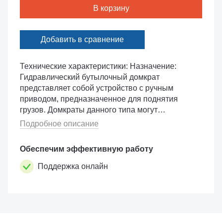
В корзину
Добавить в сравнение
Технические характеристики: Назначение:
Гидравлический бутылочный домкрат
представляет собой устройство с ручным
приводом, предназначенное для поднятия
грузов. Домкраты данного типа могут
использоваться в качестве рабочего элемента
Подробное описание
в более сложных устройствах, таких �...
Обеспечим эффективную работу
Поддержка онлайн