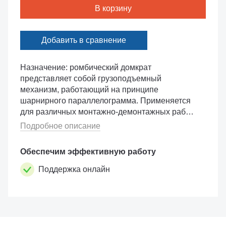
В корзину
Добавить в сравнение
Назначение: ромбический домкрат
представляет собой грузоподъемный
механизм, работающий на принципе
шарнирного параллелограмма. Применяется
для различных монтажно-демонтажных работ,
поднятия автомобилей для замены колеса и
Подробное описание
мелких ремонтных работ. Отличается
небольшим ...
Обеспечим эффективную работу
Поддержка онлайн