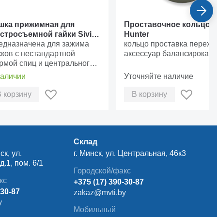
шка прижимная для
Проставочное кольцо
стросъемной гайки Sivik
Hunter
R-015
едназначена для зажима
кольцо проставка перехо
сков с нестандартной
аксессуар балансирока
рмой спиц и центрального
верстия
наличии
Уточняйте наличие
В корзину
В корзину
Склад
ск, ул.
г. Минск, ул. Центральная, 46к3
.1, пом. 6/1
Городской/факс
кс
+375 (17) 390-30-87
-30-87
zakaz@mvti.by
y
Мобильный