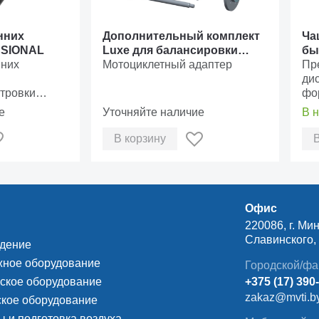
нних
Дополнительный комплект
Ча
SSIONAL
Luxe для балансировки
бы
нних
мотоциклетных колес
Мотоциклетный адаптер
SA
Пр
ди
тровки
фо
ировочном
от
е
Уточняйте наличие
В 
В корзину
Офис
220086, г. Мин
Славинского, д
ждение
ное оборудование
Городской/фа
ское оборудование
+375 (17) 390
zakaz@mvti.b
кое оборудование
 и подготовка воздуха