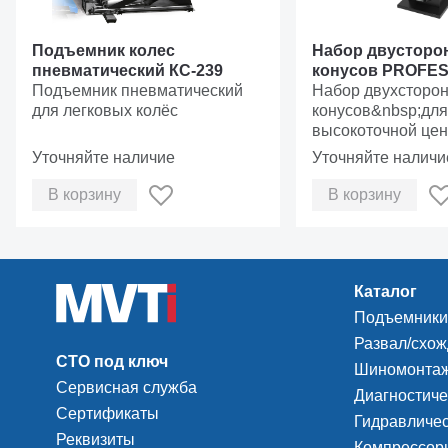
Подъемник колес
Набор двусторо
пневматический КС-239
конусов PROFE
Подъемник пневматический
Набор двухсторо
для легковых колёс
конусов&nbsp;для
высокоточной цен
колеса на баланс
Уточняйте наличие
Уточняйте наличи
станке&nbsp;
В корзину
В корзину
Каталог
Подъемники
Развал/схо
СТО под ключ
Шиномонтаж
Сервисная служба
Диагностиче
Сертификаты
Гидравличес
Реквизиты
Компрессоры