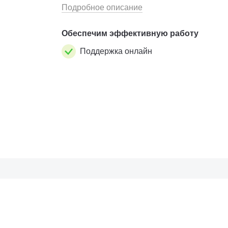
GSP9200 Touch, SWT). E - 20-2683-1 - Комп
Подробное описание
10 колет BullsEye точной посадки (от 5...
Обеспечим эффективную работу
Поддержка онлайн