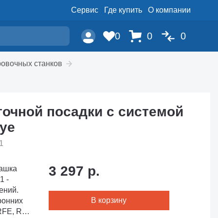
Сервис
Где купить
О компании
0
0
0
ровочных станков
точной посадки с системой
Eye
1
3 297 р.
Чашка
1 -
ений.
В корзину
ронних
RFE, RFT,