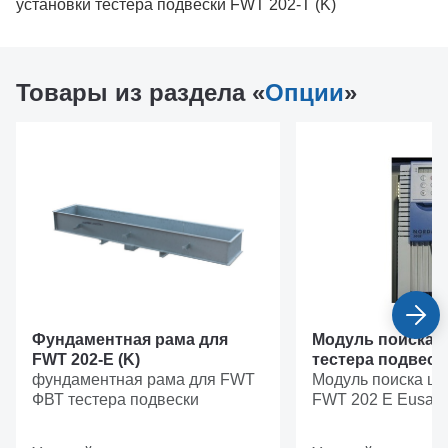
установки тестера подвески FWT 202-T (K)
Товары из раздела «
Опции
»
Фундаментная рама для
Модуль поиска 
FWT 202-E (K)
тестера подвеск
фундаментная рама для FWT
(K)
Модуль поиска шу
ФВТ тестера подвески
FWT 202 E Eusam