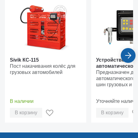
Sivik КС-115
Устройство
Пост накачивания колёс для
автоматическог
грузовых автомобилей
накачивания
Предназначен дл
автомобильных 
автоматического 
Pro-10
шин грузовых и л
автомобилей в ус
шиномонтажной м
В наличии
Уточняйте наличи
В корзину
В корзину