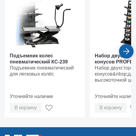
Подъемник колес
Набор двусторо
пневматический КС-239
конусов PROFE
Подъемник пневматический
Набор двухсторо
для легковых колёс
конусов&nbsp;для
высокоточной цен
колеса на баланс
станке&nbsp;
Уточняйте наличие
Уточняйте наличи
В корзину
В корзину