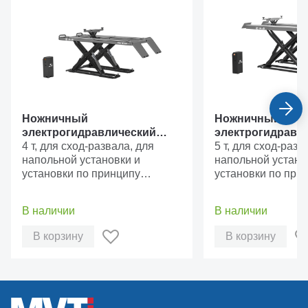
Ножничный
Ножничный
электрогидравлический
электрогидравл
подъемник Sivik ПГН-8140Т
4 т, для сход-развала, для
подъемник Sivik
5 т, для сход-разв
напольной установки и
напольной устано
установки по принципу
установки по при
“ровный пол”, с траверсой
“ровный пол”, с т
грузоподъемностью 2,5 т
грузоподъемность
В наличии
В наличии
В корзину
В корзину