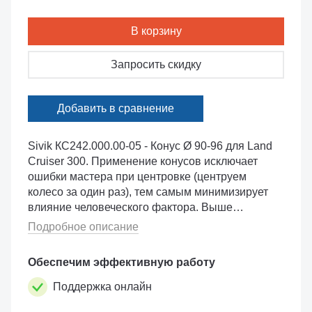
В корзину
Запросить скидку
Добавить в сравнение
Sivik КС242.000.00-05 - Конус Ø 90-96 для Land
Cruiser 300. Применение конусов исключает
ошибки мастера при центровке (центруем
колесо за один раз), тем самым минимизирует
влияние человеческого фактора. Выше
скорость работы и меньше возвратов.
Подробное описание
Двухсторонний конус D90-96 с малым углом
конусно...
Обеспечим эффективную работу
Поддержка онлайн