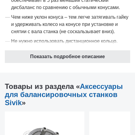
обеспечивает в 5 раз меньший статический
дисбаланс по сравнению с обычными конусами.
Чем ниже уклон конуса – тем легче затягивать гайку
и удерживать колесо на конусе при установке и
снятии с вала станка (не соскальзывает вниз).
Не нужно использовать дистанционное кольцо.
Показать подробное описание
Позволяют отбалансировать колеса с дисками с
нестандартным центральным отверстием, в то
Товары из раздела «
Аксессуары
время как стандартный конус в него упирается.
для балансировочных станков
Обеспечивают лучшую центровку, даже тяжелых
Sivik
»
больших колес.
Выполнены по технологии SIVIK ARMOR, что делает
их в 3 раза устойчивее к истиранию и коррозии.