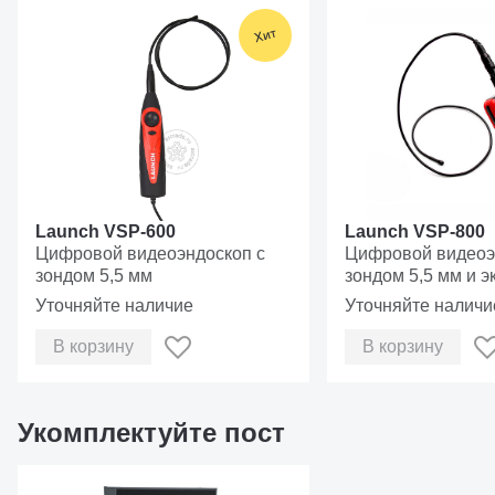
Отдельный OBDII кабель 120 см
USB кабель и SD-card ридер
Входное напряжение, В
Ток потр. по входам @12VDC, мА
Рабочая температура, ℃
Launch VSP-600
Launch VSP-800
Цифровой видеоэндоскоп с
Цифровой видеоэ
Температура хранения, ℃
зондом 5,5 мм
зондом 5,5 мм и э
Уточняйте наличие
Уточняйте наличи
Габариты ДхШхВ, мм
118х68
120х7
х22.3
х20
В корзину
В корзину
Вес, г
133
<200
Укомплектуйте пост
Габариты в упаковке ДхШхВ, мм
270х152
257х16
х33
х33