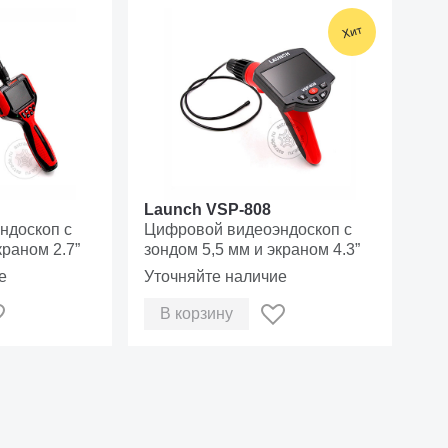
✓
✓
✓
✓
✓
✓
✓
✓
✓
✓
✓
✓
9~18
<150
0~+50
Launch VSP-808
ндоскоп с
Цифровой видеоэндоскоп с
-20~+70
краном 2.7”
зондом 5,5 мм и экраном 4.3”
е
Уточняйте наличие
5
142x85
195х86х32
x30
В корзину
<320
<460
1
294х200
258х187х83
х43