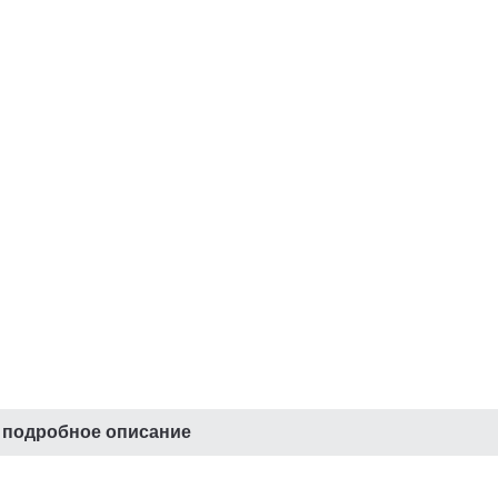
 подробное описание
1
CR5/601
CR611
CR701-
CR801
CR811
CR821
CR971
CR