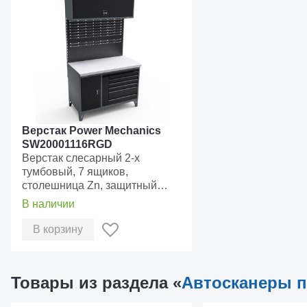
Вес с упаковкой, г
195
285
Сравнение сканеров Launch
CR301
CR40
Creader
Функции OBDII
Покрытие OBD II
Верстак Power Mechanics
SW20001116RGD
Верстак слесарный 2-х
Чтение/сброс DTC (реж.0x03/0x04)
✓
✓
тумбовый, 7 ящиков,
столешница Zn, защитный
Состояние Check Engine, готовность
✓
✓
экран MaxPlus
В наличии
Чтение Freeze Frame (реж.0x02)
✓
✓
В корзину
Чтение текущих параметров
✓
✓
(реж.0x01)
Товары из раздела «
Автосканеры п
Информация об а/м (реж.0x09)
✓
✓