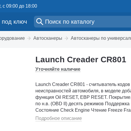
, с 09:00 до 18:00
 под ключ
борудование
Автосканеры
Автосканеры по универсал
Launch Creader CR801
Уточняйте наличие
Launch Creader CR801 - считыватель кодов
неисправностей автомобиля, в моделе до
функция Oil RESET, EBP RESET. Покрытие, с 1996
по н.в. (OBD II) десять режимов Поддержка CAN
Состояние Check Engine Чтение Freeze Frame
Чтение текущих параметров Информация об
Подробное описание
автомобиле Тест датчиков кислорода ...