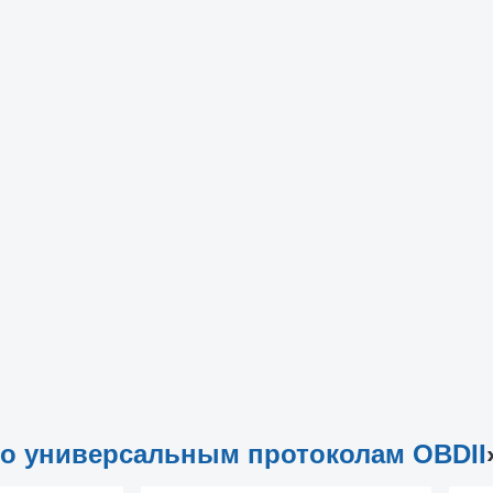
450
850
1
CR5/601
CR611
CR701-
CR801
CR811
CR821
CR971
CR
X
с 1996 по н.в.
✓
✓
✓
✓
✓
✓
✓
✓
✓
✓
✓
✓
✓
✓
✓
✓
✓
✓
✓
✓
✓
✓
✓
✓
✓
✓
✓
✓
о универсальным протоколам OBDII
✓
✓
✓
✓
✓
✓
✓