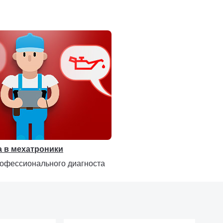
X
2.8" /
4.0" / 320х480
0
320х240
3.1/3.7
3.1/
✓
✓
✓
✓
✓
✓
✓
✓
✓
а в мехатроники
рофессионального диагноста
✓
✓
✓
✓
✓
✓
✓
✓
✓
✓
✓
✓
✓