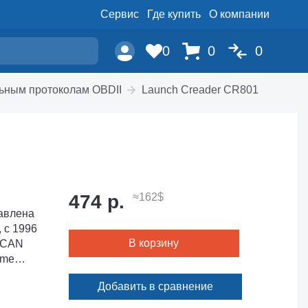
Сервис
Где купить
О компании
0
0
0
ьным протоколам OBDII
Launch Creader CR801
474 р.
≈162$
бавлена
В корзину
Добавить в сравнение