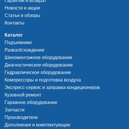
Гарантии и возврат
Новости и акции
Габариты, Д х Ш х В
156 х 84 х 24 
Статьи и обзоры
Вес нетто
353 г
Контакты
Каталог
Подъемники
Комплектация
Развал/схождение
Шиномонтажное оборудование
Диагностический сканер Launch Creader Elite CRE
Диагностическое оборудование
926
Гидравлическое оборудование
USB кабель Type-C
Компрессоры и подготовка воздуха
Упаковка
Экспресс-сервис и заправка кондиционеров
Кузовной ремонт
Сравнительные характеристики
Гаражное оборудование
диагностических сканеров Launch
Запчасти
Creader Elite
Производители
Дополнения и комплектующие