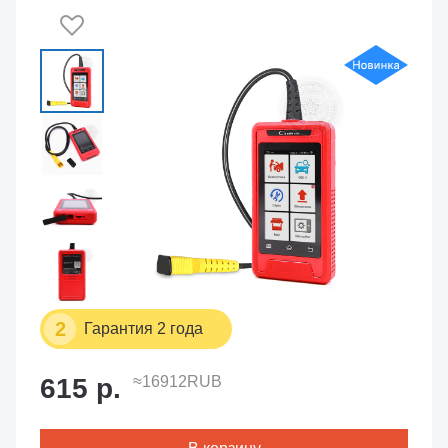
2
Гарантия 2 года
615 р.
≈16912RUB