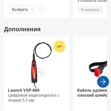
Уточняйте наличи
работе
Выбрать
В корзину
Внешний вид и органы
управления
Дополнения
Launch VSP-600
Кабель-удлините
Цифровой видеоэндоскоп с
плоский шлейф, 
ЖКИ с тачскрином
зондом 5,5 мм
Кнопка "Настройки"