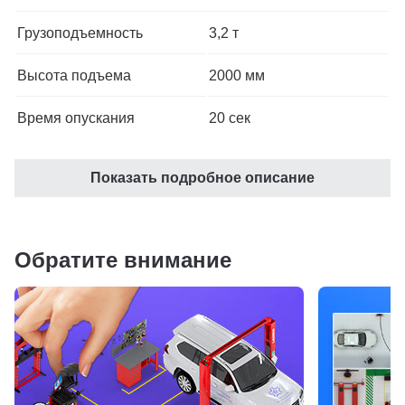
Грузоподъемность
3,2 т
Высота подъема
2000 мм
Время опускания
20 сек
Время подъема на
60 сек
Показать подробное описание
максимальную высоту
Минимальная высота
100 мм
подхватов от пола
Обратите внимание
Параметры
трехфазный - 3800V/50Hz
электродвигателя
3kw
Рабочее давление
28 MПа
компрессора
Расстояние между
800 мм