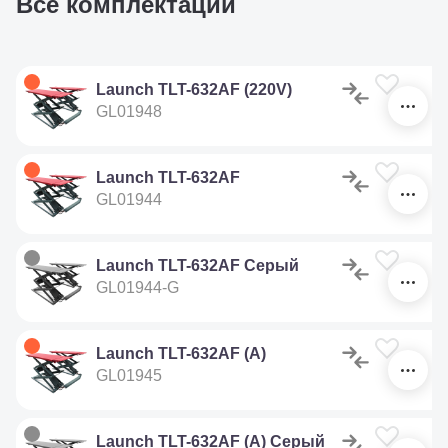
Все комплектации
С
У
Launch TLT-632AF (220V)
GL01948
У
Launch TLT-632AF
GL01944
У
Launch TLT-632AF Серый
GL01944-G
У
Launch TLT-632AF (A)
GL01945
У
Launch TLT-632AF (A) Серый