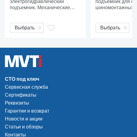
электрогидравлический
подъемник для сл
подъемник. Механические
шиномонтажных р
стопоры с пневматическим
Усиленные профи
управлением.
ножничной констр
позволяют увере
Выбрать
Выбрать
обслуживать все 
автомобили, джип
компактные микр
СТО под ключ
Сервисная служба
Сертификаты
Реквизиты
Гарантии и возврат
Новости и акции
Статьи и обзоры
Контакты