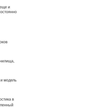
 еще и
постоянно
оков
анилища,
 и модель
остика в
аленный