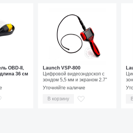
В для зарядки внутреннего аккумулятора сканера
асширения
я SIM-карты (отключен в данной версии)
тору
ль OBD-II,
Launch VSP-800
La
длина 36 см
Цифровой видеоэндоскоп с
Ци
зондом 5,5 мм и экраном 2.7”
зон
е
Уточняйте наличие
Ут
бым углом на гориз. пов-ти или на рулевом колесе
В корзину