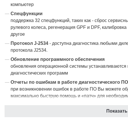
компьютер
Спецфункции
поддержка 32 спецфункций, таких как - сброс сервисн
рулевого колеса, регенерация GPF и DPF, калибровка
другое
Протокол J-2534
- доступна диагностика любыми дил
протокола J2534.
Обновление программного обеспечения
обновления операционной системы устанавливаются в 
диагностических программ
Отчеты по ошибкам в работе диагностического ПО
при возникновении ошибок в работе ПО Вы можете обр
максимально быструю помощь и «патч» для необходи
Диагностические отчеты
Показать
комплексные отчеты по диагностическим процедурам,
Расширенные функциональные возможности
можно подключить дополнительные модули такие как –