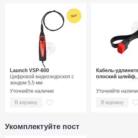
Экран
Разъем питания: подключение сетевого адаптера +14 
USB type-C: разъем для подключения к ПК
USB type-A: разъем для подключения USB модулей р
Слот для дополнительной μSD-карты памяти / Слот дл
HDMI: разъем для подключения к проектору или мони
Задняя камера
Launch VSP-600
Кабель-удлините
Вспышка камеры
Цифровой видеоэндоскоп с
плоский шлейф, 
зондом 5,5 мм
Динамики
Уточняйте наличие
Уточняйте наличи
Рукоятка-штатив: позволяет установить прибор под лю
В корзину
В корзину
Укомплектуйте пост