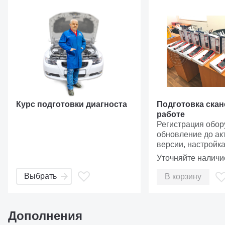
Курс подготовки диагноста
Подготовка скан
работе
Регистрация обор
обновление до ак
Индикатор: красный - идет зарядка; зеленый - полный
версии, настройка
Микрофон
тестирование и по
Уточняйте наличи
работе
Передняя камера
Выбрать
В корзину
Рукоятка
Кнопка питания/блокировки: вкл./выкл. - нажмите и дл
Дополнения
Кнопки управления громкостью динамиков. Снимок экран