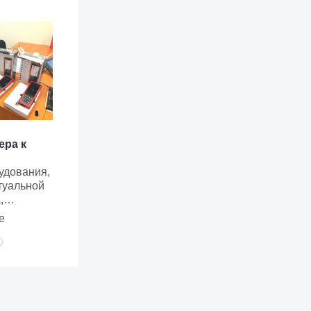
ера к
удования,
туальной
 заряд
,
дготовка к
е
ительно удерживайте; блокировка экрана - короткое нажатие
а (Printscreen) - комбинация с удержанием кнопок [-] & [P