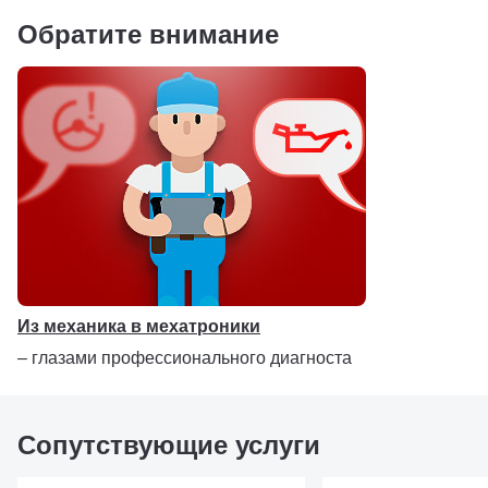
АКБ, модуль-тестер и имитатор датчиков
Обратите внимание
Особенности Launch X-431 PADVII
Поддержка 4-канального CAN протокола (4 линии на 
Поддержка протоколов: CANFD, DOIP (ISO 13400), J17
Определение напряжения АКБ во время программиро
Dual WiFi 5-го поколения с поддержкой частот 2.4 и 5.0
Bluetooth 4.0
Поддержка бортовой сети 12 и 24 В
Из механика в мехатроники
Светодиодная индикация состояния
– глазами профессионального диагноста
Онлайн обновления
Сопутствующие услуги