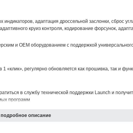
ых индикаторов, адаптация дроссельной заслонки, сброс уг
 адаптивного круиз контроля, кодирование форсунок, адапт
ерским и OEM оборудованием с поддержкой универсальног
1 «клик», регулярно обновляется как прошивка, так и фун
атиться в службу технической поддержки Launch и получит
мых программ
 подробное описание
 а также воспроизведение сохраненных ранее потоковых д
 4-х канальный осциллограф, эндоскоп, модуль для тестир