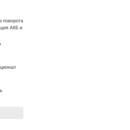
ла поворота
ация АКБ и
о
кционал
ь
анных
ования