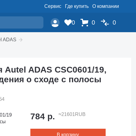
Сервис
Где купить
О компании
0
0
0
el ADAS
 Autel ADAS CSC0601/19,
дения о сходе с полосы
54
784 р.
≈21601RUB
01/19
осы
В корзину