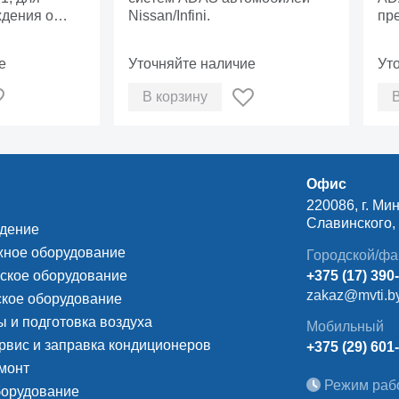
ждения о
Nissan/Infini.
пр
VW
по
е
Уточняйте наличие
Ут
В корзину
Офис
220086, г. Мин
Славинского, д
ждение
ное оборудование
Городской/фа
ское оборудование
+375 (17) 390
zakaz@mvti.b
кое оборудование
 и подготовка воздуха
Мобильный
рвис и заправка кондиционеров
+375 (29) 601
монт
Режим раб
борудование