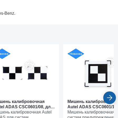
s-Benz.
шень калибровочная
Мишень калибровочна
tel ADAS CSC0601/08, для
Autel ADAS CSC0601/11,
стем предупреждения о
шень калибровочная Autel
систем предупреждени
Мишень калибровочная 
оде с полосы Honda, тип 2
AS для систем
сходе с полосы
систем предупреждения 