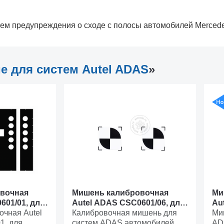
ем предупреждения о сходе с полосы автомобилей Mercede
 для систем Autel ADAS
»
вочная
Мишень калибровочная
Ми
601/01, для
Autel ADAS CSC0601/06, для
Au
еждения о
чная Autel
систем предупреждения о
Калибровочная мишень для
си
Ми
VW, для
1, для
сходе с полосы Nissan/Infini
систем ADAS автомобилей
сх
AD