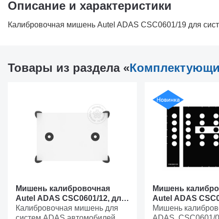
Описание и характеристики
Калибровочная мишень Autel ADAS CSC0601/19 для сист
Товары из раздела «
Комплектующие
Мишень калибровочная
Мишень калибро
Autel ADAS CSC0601/12, для
Autel ADAS CSC0
систем предупреждения о
Калибровочная мишень для
систем предупр
Мишень калиброво
сходе с полосы Mazda, тип 1
систем ADAS автомобилей
сходе с полосы 
ADAS, CSC0601/0