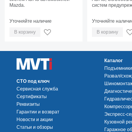
Mazda.
MA600
систем предупре
сходе с полосы 
Уточняйте наличие
Уточняйте наличи
В корзину
В корзину
Каталог
Подъемники
Развал/схо
СТО под ключ
Шиномонтаж
Сервисная служба
Диагностиче
Сертификаты
Гидравличес
Реквизиты
Компрессоры
Гарантии и возврат
Экспресс-се
Новости и акции
Кузовной ре
Статьи и обзоры
Гаражное о