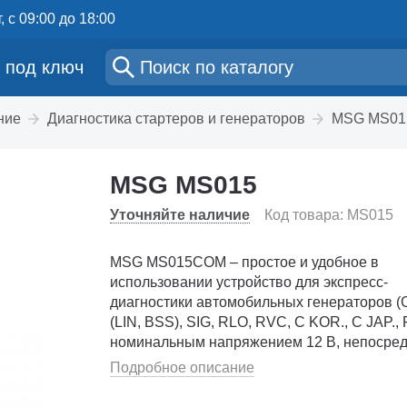
, с 09:00 до 18:00
 под ключ
ние
Диагностика стартеров и генераторов
MSG MS01
MSG MS015
Уточняйте наличие
Код товара: MS015
MSG MS015COM – простое и удобное в
использовании устройство для экспресс-
диагностики автомобильных генераторов 
(LIN, BSS), SIG, RLO, RVC, C KOR., C JAP., 
номинальным напряжением 12 В, непосре
на автомобиле. Тестер будет полезен как
Подробное описание
небольшим мастерским по ремонту автомо
�...