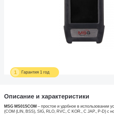
1
Гарантия 1 год
Описание и характеристики
MSG MS015COM
– простое и удобное в использовании у
(COM (LIN, BSS), SIG, RLO, RVC, C KOR., C JAP., P-D) 