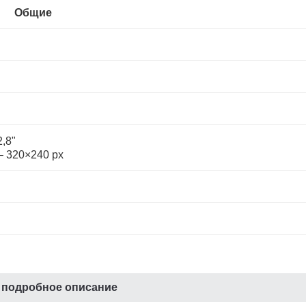
Общие
,8"
– 320×240 px
ерка генераторов
 подробное описание