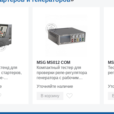
MSG MS012 COM
MS
стенд для
Компактный тестер для
Тес
 стартеров,
проверки реле-регулятора
рег
е-
генератора с рабочим
напряжением 12 В и 24 В.
е
Уточняйте наличие
Ут
В корзину