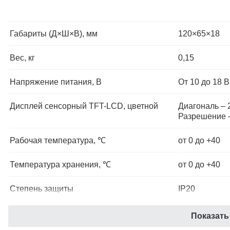
Габариты (Д×Ш×В), мм
120×65×18
Вес, кг
0,15
Напряжение питания, В
От 10 до 18 В
Дисплей сенсорный TFT-LCD, цветной
Диагональ – 2
Разрешение 
Рабочая температура, ℃
от 0 до +40
Температура хранения, ℃
от 0 до +40
Степень защиты
IP20
Пров
Показать