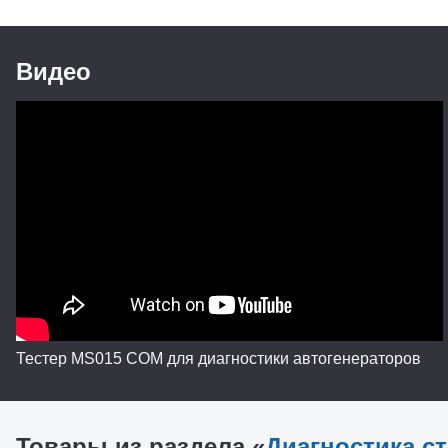
Терминалы подключения генераторов
«COM» («LIN»
Проверяемые параметры
- Напряжение
Видео
(для COM рел
Номинальное напряжение проверяемых
12
генераторов, В
Защита от переполюсовки клемм
есть
Звуковой сигнал при коротком замыкании
нет
Аккумуляторная батарея
нет
Тестер MS015 COM для диагностики автогенераторов
Товары из раздела «
Диагностика с