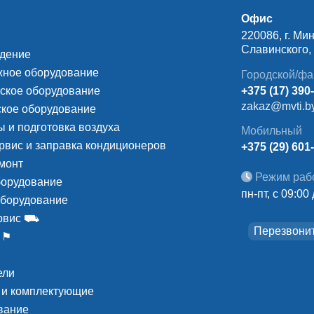
Офис
220086, г. Мин
Славинского, д
ждение
ное оборудование
Городской/фа
ское оборудование
+375 (17) 390
zakaz@mvti.b
кое оборудование
 и подготовка воздуха
Мобильный
рвис и заправка кондиционеров
+375 (29) 601
монт
Режим раб
борудование
пн-пт, с 09:00
оборудование
ервис ⛟
Перезвони
 ⚑
ели
 и комплектующие
вание