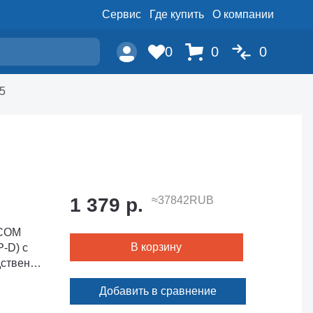
Сервис
Где купить
О компании
0
0
0
5
1 379 р.
≈37842RUB
(COM
В корзину
P-D) с
дственно
Добавить в сравнение
билей,