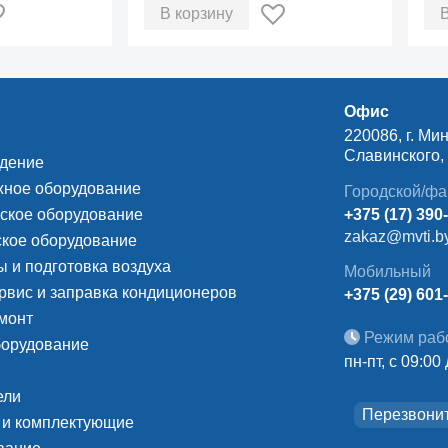
В корзину
Офис
220086, г. Мин
Славинского, д
ждение
ное оборудование
Городской/фа
ское оборудование
+375 (17) 390
zakaz@mvti.b
кое оборудование
 и подготовка воздуха
Мобильный
рвис и заправка кондиционеров
+375 (29) 601
монт
Режим раб
борудование
пн-пт, с 09:00
ели
Перезвони
 и комплектующие