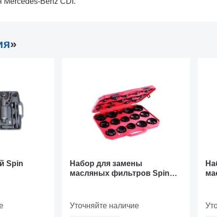
я Mercedes-Benz CDI.
ия
»
й Spin
Набор для замены
На
масляных фильтров Spin
ма
05.056.07
05.
е
Уточняйте наличие
Ут