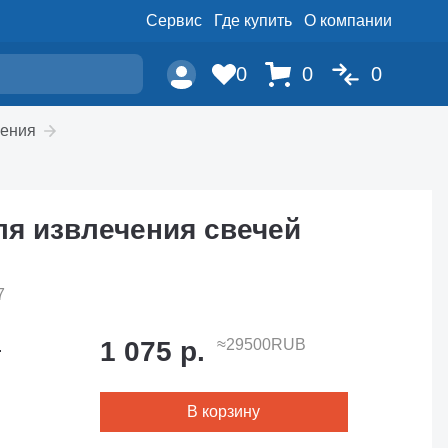
Сервис
Где купить
О компании
0
0
0
ения
для извлечения свечей
7
1 075 р.
≈29500RUB
.
В корзину