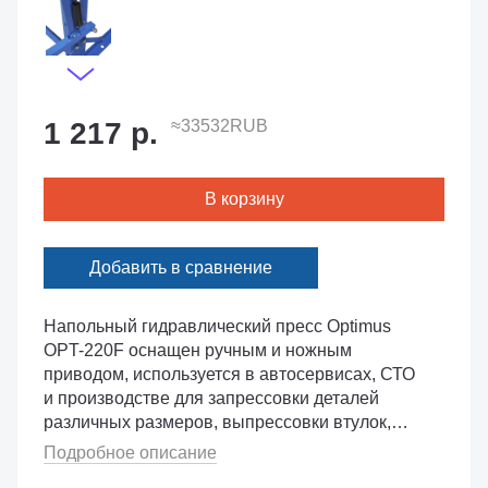
1 217 р.
≈33532RUB
В корзину
Добавить в сравнение
Напольный гидравлический пресс Optimus
OPT-220F оснащен ручным и ножным
приводом, используется в автосервисах, СТО
и производстве для запрессовки деталей
различных размеров, выпрессовки втулок,
снятия и установки подшипников, гибки
Подробное описание
металла. Цилиндр имеет возможность