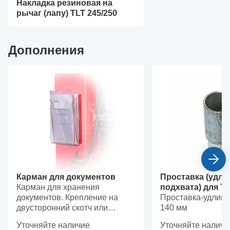
Накладка резиновая на
рычаг (лапу) TLT 245/250
Дополнения
Карман для документов
Проставка (удли
Карман для хранения
подхвата) для TL
документов. Крепление на
AT(C) 103203210
Проставка-удлини
двусторонний скотч или
140 мм
магнитную ленту.
Уточняйте наличие
Уточняйте наличи