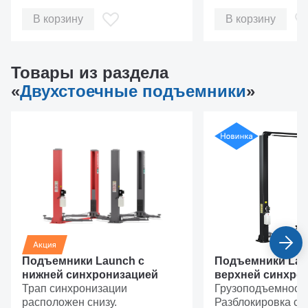
В корзину
В корзину
Товары из раздела
«
Двухстоечные подъемники
»
Подъемники Launch с
Подъемники Lau
нижней синхронизацией
верхней синхро
Трап синхронизации
версии ECO
Грузоподъемность:
расположен снизу.
Разблокировка сто