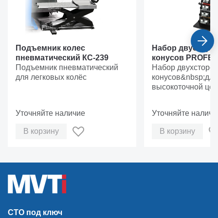
Подъемник колес
Набор двусторо
пневматический КС-239
конусов PROFE
Подъемник пневматический
Набор двухсторо
для легковых колёс
конусов&nbsp;для
высокоточной цен
колеса на баланс
станке&nbsp;
Уточняйте наличие
Уточняйте наличи
В корзину
В корзину
СТО под ключ