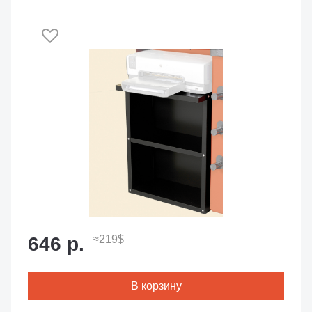
646 р.
≈219$
В корзину