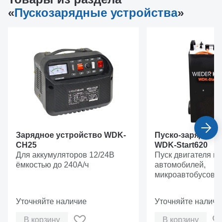
«
Пускозарядные устройства
»
Зарядное устройство WDK-
Пуско-зарядное 
CH25
WDK-Start620
Для аккумуляторов 12/24В
Пуск двигателя в
ёмкостью до 240А/ч
автомобилей,
микроавтобусов, 
грузовиков при п
разряженном акку
Уточняйте наличие
Уточняйте наличи
Для аккумуляторо
ёмкостью до 1000 
В корзину
В корзину