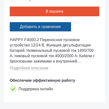
В корзину
Добавить в сравнение
HAPPY F4000-2 Переносное пусковое
устройство 12/24 В. Функция десульфатации
батарей. Номинальный пусковой ток 1400/700
А, пиковый пусковой ток 4000/2000 А. Кабели с
бронзовыми зажимами и внутренней
оплёткой. Длина кабелей 1,3 м, сечение
Подробное описание
кабелей 25 кв. мм. Встроенная розетка на 12 В.
Кабели для п...
Обеспечим эффективную работу
Поддержка онлайн