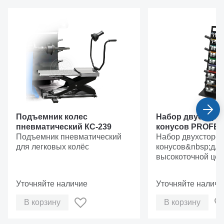
Подъемник колес
Набор двусторо
пневматический КС-239
конусов PROFE
Подъемник пневматический
Набор двухсторо
для легковых колёс
конусов&nbsp;для
высокоточной цен
колеса на баланс
станке&nbsp;
Уточняйте наличие
Уточняйте наличи
В корзину
В корзину