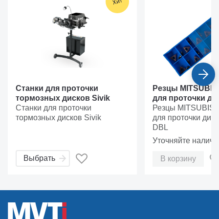
Станки для проточки
Резцы MITSUBISH
тормозных дисков Sivik
для проточки ди
Станки для проточки
DBL
Резцы MITSUBISHI
тормозных дисков Sivik
для проточки дис
DBL
Уточняйте наличи
Выбрать
В корзину