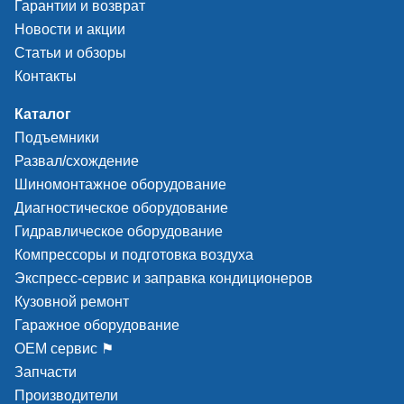
Гарантии и возврат
Новости и акции
Статьи и обзоры
Контакты
Каталог
Профессиональное решение - стационарная
Подъемники
система накачки. Манометр закреплен на колонне.
Развал/схождение
Управление педалью. Можно поправить шину на
Шиномонтажное оборудование
диске при накачке.
Диагностическое оборудование
Встроенный лимитатор давления автоматические
Гидравлическое оборудование
останавливает накачивание шины при достижении
Компрессоры и подготовка воздуха
давления в 3,5 бар.
Экспресс-сервис и заправка кондиционеров
Кузовной ремонт
Гаражное оборудование
ОЕМ сервис ⚑
Комплектация
Запчасти
Производители
пластиковые накладки на кулачки