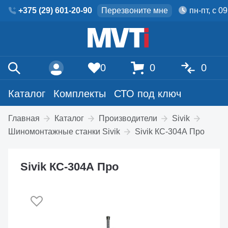
+375 (29) 601-20-90
Перезвоните мне
пн-пт, с 0
0
0
0
Каталог
Комплекты
СТО под ключ
Главная
Каталог
Производители
Sivik
Шиномонтажные станки Sivik
Sivik КС-304А Про
Sivik КС-304А Про