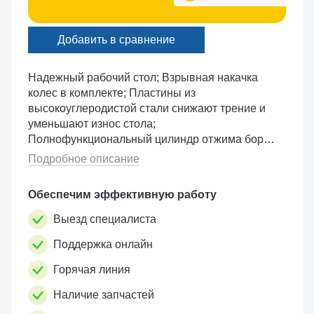
Добавить в сравнение
Надежный рабочий стол; Взрывная накачка
колес в комплекте; Пластины из
высокоуглеродистой стали снижают трение и
уменьшают износ стола;
Полнофункциональный цилиндр отжима борта
двухстороннего действия, существенно
Подробное описание
упрощает процесс демонтажа покрышки;
Встроенный ...
Обеспечим эффективную работу
Выезд специалиста
Поддержка онлайн
Горячая линия
Наличие запчастей