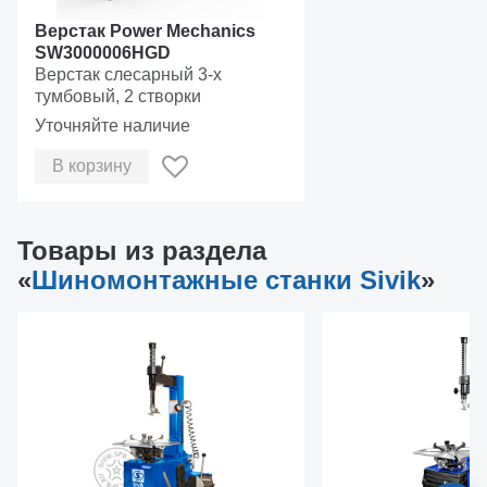
длительный ресурс узла.
Верстак Power Mechanics
SW3000006HGD
Верстак слесарный 3-х
тумбовый, 2 створки
Уточняйте наличие
В корзину
Товары из раздела
«
Шиномонтажные станки Sivik
»
Конструкция площадки позволяет производить отжим
борта при любом положении рабочего стола без риска
повреждения колеса.