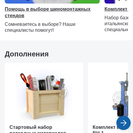
Помощь в выборе шиномонтажных
Комплект Е
стендов
Набор базо
Для отрыва борта шины используется отжимная
итальянског
Сомневаетесь в выборе? Наши
лопатка с эргономичной рукояткой и пластиковой
специальной
специалисты помогут!
накладкой, которая защищает диск от возможных
повреждений. Размер рабочего пространства
отжимной лопатки позволяет работать с большими и
широкими колесами.
Дополнения
Стартовый набор
Комплект взрыв