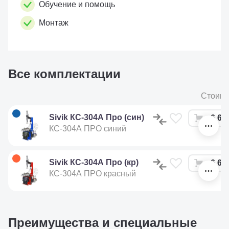
Обучение и помощь
Монтаж
Все комплектации
Стоимо
Sivik КС-304А Про (син)
6 64
КС-304А ПРО синий
Sivik КС-304А Про (кр)
6 64
КС-304А ПРО красный
Преимущества и специальные