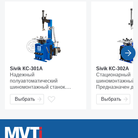
пружины. Значительно сокращает время выполнения
операции отрыва борта. Корпус цилиндра выполнен из
алюминиевого сплава не подверженного коррозии.
Sivik КС-301А
Sivik КС-302А
Надежный
Стационарный
полуавтоматический
шиномонтажный п
шиномонтажный станок.
Предназначен для
Предназначен для монтажа и
демонтажа камер
Выбрать
Выбрать
демонтажа шин легковых
бескамерных шин
автомобилей с посадочным
автомобилей. В
Размер рабочего пространства отжимной лопатки
диаметром от 10" до 24".
шиномонтажном с
позволяет эффективно работать с большими колесами.
КС-302А реализо
для накачивания 
профессионально
которое позволяе