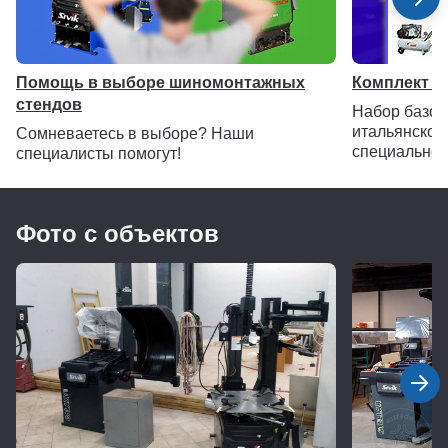
Помощь в выборе шиномонтажных
Комплект Е
стендов
Набор базо
итальянског
Сомневаетесь в выборе? Наши
специальной
специалисты помогут!
Рабочий стол оснащен 2-ух скоростным приводом
(ручной переключатель скорости рабочего стола).
Фото с объектов