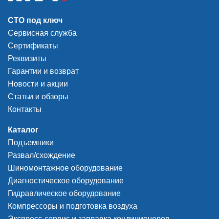
колеса быстро и у
СТО под ключ
Сервисная служба
Сертификаты
Реквизиты
Гарантии и возврат
Новости и акции
Статьи и обзоры
Контакты
Отжимная лопатка подвижна в двух плоскостях,
обеспечивает максимальную площадь
Каталог
соприкосновения лопатки и шины
Подъемники
Развал/схождение
Удобнее и быстрее в работе
Шиномонтажное оборудование
Защищает шину и диск от повреждения
Диагностическое оборудование
Гидравлическое оборудование
Компрессоры и подготовка воздуха
Экспресс-сервис и заправка кондиционеров