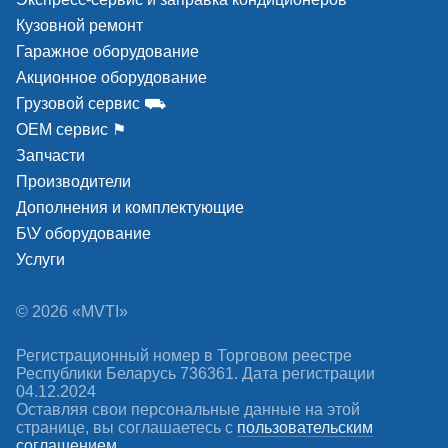
Кузовной ремонт
Гаражное оборудование
Акционное оборудование
Грузовой сервис ⛟
ОЕМ сервис ⚑
Запчасти
Производители
Дополнения и комплектующие
Конструкция площадки позволяет производить отжим
Б\У оборудование
борта при любом положении рабочего стола без риска
Услуги
повреждения колеса.
© 2026 «MVTI»
Регистрационный номер в Торговом реестре
Республики Беларусь 736361. Дата регистрации
04.12.2024
Оставляя свои персональные данные на этой
странице, вы соглашаетесь c
пользовательским
соглашением