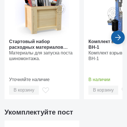
увеличенный срок службы и точный механизм
регулировки. Отделение влаги и твердых частиц
размером более 5 мкм.
Стартовый набор
Комплект взрыв
расходных материалов
ВН-1
«Стандарт»
Материалы для запуска поста
Комплект взрывно
шиномонтажа.
ВН-1
Уточняйте наличие
В наличии
В корзину
В корзину
Мощная колонна большого сечения с дополнительный
ребром жесткости в средней части обеспечивает
Укомплектуйте пост
повышенную жесткость и прочность при работе с
тяжелыми колесами.