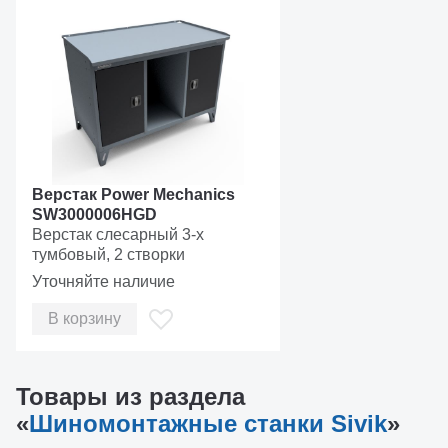
Обеспечивает абсолютную жесткость при работе
низкопрофильными шинами большого диаметра
Позволяет работать с широкими колесами
Верстак Power Mechanics
SW3000006HGD
Верстак слесарный 3-х
тумбовый, 2 створки
Уточняйте наличие
В корзину
Станок имеет цилиндр отрыва борта одностороннего
Товары из раздела
действия. Усилие отрыва 3200 кгс (10 бар). Цилиндр
отрыва борта одностороннего действия. Обеспечивает
«
Шиномонтажные станки Sivik
»
быстрое возвращение поршня с помощью возвратной