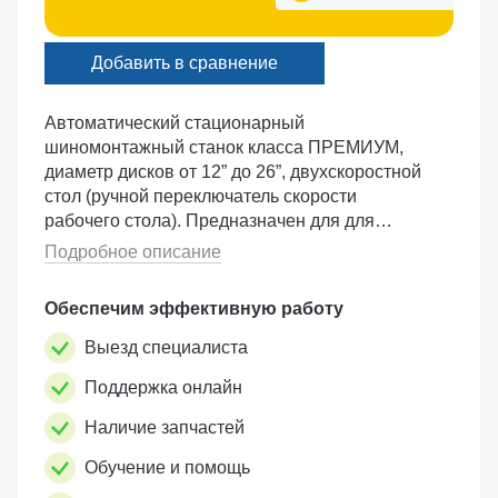
Добавить в сравнение
Автоматический стационарный
шиномонтажный станок класса ПРЕМИУМ,
диаметр дисков от 12” до 26”, двухскоростной
стол (ручной переключатель скорости
рабочего стола). Предназначен для для
профессионального монтажа и демонтажа
Подробное описание
камерных и бескамерных шин легковых
автомобилей. Цилиндр отрыва борта
Обеспечим эффективную работу
одностороннего действия с возвратной
пружиной, что существенно увеличивает
Выезд специалиста
скорость механизма отрыва борта. Корпус
Поддержка онлайн
цилиндра выполнен из алюминиевого сплава,
не подвергающегося коррозии. Конструкция и
Наличие запчастей
размер рабочего пространства отжимной
лопатки позволяют эффективно работать с
Обучение и помощь
большими и широкими колесами. Вращение