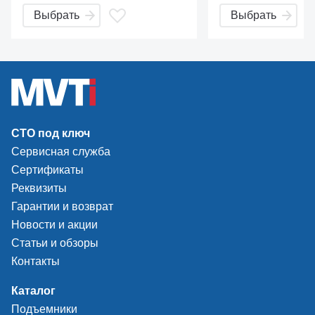
Усиленные колонны
стопоров с одной
Выбрать
Выбрать
повышают надежность
Увеличенное расс
подъемника. Стопора с
между колоннами
ручным управлением на
низкий нижний тр
каждой колонне.
конфигурация лап
винтовой регулир
удлинителями в к
СТО под ключ
Сервисная служба
Сертификаты
Реквизиты
Гарантии и возврат
Новости и акции
Статьи и обзоры
Контакты
Каталог
Подъемники