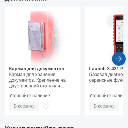
Надежные подхваты специального
профиля
Полностью выдвинутые подхваты под
Карман для документов
Launch X-431 Pil
Карман для хранения
Базовая диагност
максимальной нагрузкой не провисают
документов. Крепление на
сервисные функц
Подхваты имеют специальную форму для удобной
двусторонний скотч или
работы с машинами с обвесом и низким клиренсом
магнитную ленту.
Уточняйте наличие
Уточняйте наличи
Винтовые оцинкованные опоры позволяют точно
В корзину
В корзину
отрегулировать подхваты под любой автомобиль