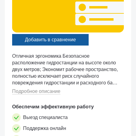
Добавить в сравнение
Отличная эргономика Безопасное
расположение гидростанции на высоте около
двух метров; Экономит рабочее пространство,
полностью исключает риск случайного
повреждения гидростанции и расходного бака;
Управление подъемником осуществляется
Подробное описание
кнопками на эргоно�...
Обеспечим эффективную работу
Выезд специалиста
Поддержка онлайн