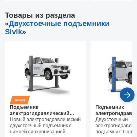
Товары из раздела
«
Двухстоечные подъемники
Sivik
»
Подъемник
Подъемник
электрогидравлический
электрогидравл
Sivik ПГА-4000-Э
Новый электрогидравлический
Sivik ПГА-4000-Н
Двухстоечный
двухстоечный подъемник с
электрогидравлич
нижней синхронизацией.
подъемник. Сняти