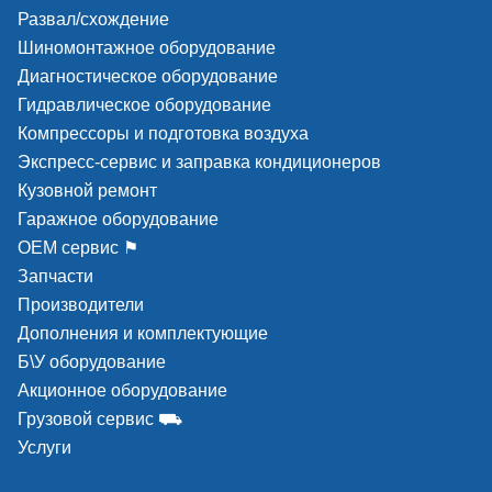
Развал/схождение
Шиномонтажное оборудование
Безопасный подъем и опускание
Диагностическое оборудование
автомобиля
Гидравлическое оборудование
Стопорение через каждые 9 см на обеих колоннах
Компрессоры и подготовка воздуха
гарантирует безопасность и работу на удобной
Экспресс-сервис и заправка кондиционеров
высоте. Высота первого стопора - 460 мм;
Кузовной ремонт
Гаражное оборудование
Электрический замок с ключом защищает пульт
управления от несанкционированного доступа;
ОЕМ сервис ⚑
Запчасти
Парашютные клапаны обеспечивают плавное
Производители
опускание на стопор при разгерметизации
Дополнения и комплектующие
гидравлики;
Б\У оборудование
Надежная автоматическая фиксация положения
Акционное оборудование
подхвата при подъеме каретки. Широкие зубчатые
Грузовой сервис ⛟
сектора обеспечивают неподвижность подхватов
Услуги
при высоких нагрузках.