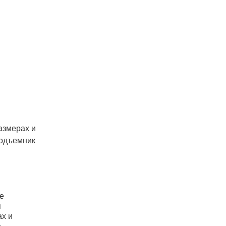
азмерах и
подъемник
е
я
х и