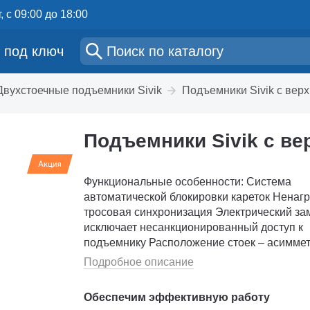
, с 09:00 до 18:00
 под ключ
Двухстоечные подъемники Sivik
Подъемники Sivik с верх
Подъемники Sivik с ве
Функциональные особенности: Система
автоматической блокировки кареток Ненагруженная
тросовая синхронизация Электрический замок
исключает несанкционированный доступ к
подъемнику Расположение стоек – асимметричное
Безопасное удержание а/м обеспечивается 
Подробное описание
Обеспечим эффективную работу