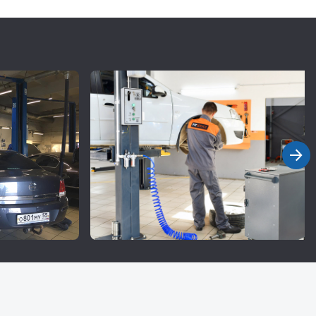
0 и 100
,
95 до