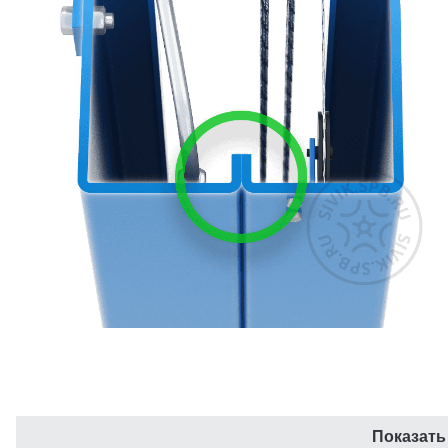
Усиленная Н-образная каретка
Показать