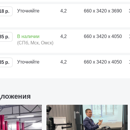
Уточняйте
4,2
660 х 3420 х 3690
18 р.
В наличии
4,2
660 х 3420 х 4050
85 р.
(СПб, Мск, Омск)
Уточняйте
4,2
660 х 3420 х 4050
85 р.
дложения