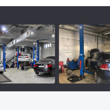
Подставки в комплекте
Подъемник оснащен двумя комплектами подставок 7
мм. Вы можете использовать их в любой комбинации
обеспечив высоту подхвата в нижнем положении от 
295 мм.
Винтовые оцинкованные опоры позволяют точно
отрегулировать подхваты под любой автомобиль.