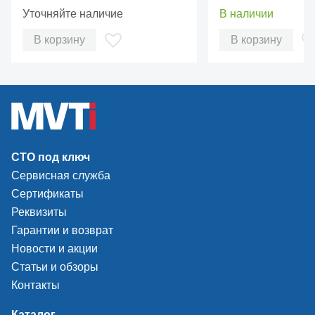
принципу “ровный 
Уточняйте наличие
В наличии
подъемником втор
В корзину
В корзину
Толщина металла, из которого изготовлены
платформы, увеличена на 40-50%. Добавлены
СТО под ключ
дополнительные ребра жесткости – никаких
Сервисная служба
деформаций при работе с тяжелыми автомобилями
Сертификаты
Реквизиты
Гарантии и возврат
Новости и акции
Статьи и обзоры
Контакты
Каталог