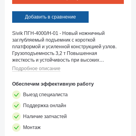
Добавить в сравнение
Sivik ПГН-4000/Н-01 - Новый ножничный
заглубляемый подъемник с короткой
платформой и усиленной конструкцией узлов.
Грузоподъемность 3,2 т Повышенная
жесткость и устойчивость при высоких
нагрузках. Мах устойчивость автомобиля на
Подробное описание
подъемнике. Увеличенный ресурс узлов Дво...
Обеспечим эффективную работу
Выезд специалиста
Поддержка онлайн
Наличие запчастей
Монтаж