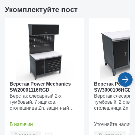
позволяют использовать подъемник для
обслуживания различных типов автомобилей.
Укомплектуйте пост
Бесступенчатая регулировка подъема
Двойная гидравлическая система обеспечивает
высокую безопасность и возможность остановки
платформ на любой высоте
Верстак Power Mechanics
Верстак Power M
SW20001116RGD
SW3000106HGD
Верстак слесарный 2-х
Верстак слесарны
тумбовый, 7 ящиков,
тумбовый, 2 створ
столешница Zn, защитный
столешница Zn
экран MaxPlus
В наличии
Уточняйте наличи