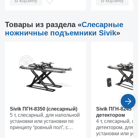
В корзину
В корзину
Товары из раздела «
Слесарные
ножничные подъемники Sivik
»
Усиленная конструкция и увеличенный
ресурс узлов
По сравнению с обычным ножничным
подъемником:
Sivik ПГН-8350 (слесарный)
Sivik ПГН-8245 с
5 т, слесарный, для напольной
детектором
установки или установки по
4 т, слесарный, с
принципу “ровный пол”, с
детектором, для 
подъемником второго уровня
установки или уст