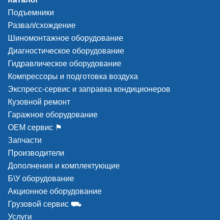
Подъемники
Развал/схождение
Шиномонтажное оборудование
Диагностическое оборудование
Гидравлическое оборудование
Компрессоры и подготовка воздуха
Толщина рычагов ножниц увеличена более чем в
Экспресс-сервис и заправка кондиционеров
1,5 раза и достигает 35,0 мм – минимум
Кузовной ремонт
деформации силовых элементов подъемника при
Гаражное оборудование
предельных нагрузках.
ОЕМ сервис ⚑
Запчасти
Производители
Дополнения и комплектующие
Б\У оборудование
Повышенная жесткость и устойчивость
Акционное оборудование
при нагрузках
Грузовой сервис ⛟
Услуги