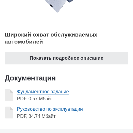
Широкий охват обслуживаемых
автомобилей
Предназначен для подъема автомобилей общей
Показать подробное описание
массой до 3,2 т
Удобен при проведении шиномонтажных работ,
ремонте ходовой части, замене масла и т.д
Документация
Максимальная высота подъема - 1900 мм
Фундаментное задание
Комфортное и легкое обслуживание автомобилей с
PDF, 0.57 Мбайт
низким клиренсом: малая высота в сложенном
Руководство по эксплуатации
состоянии - всего 100 мм.
PDF, 34.74 Мбайт
Эффективное решение при работе с
длиннобазными автомобилями: откидные трапы