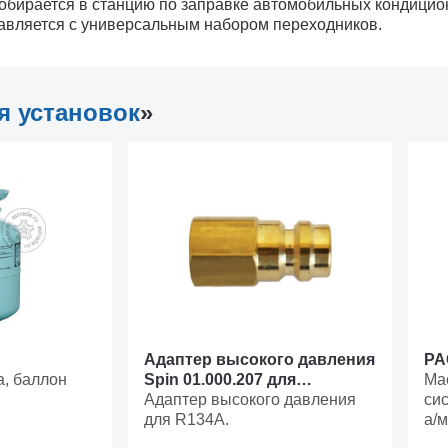
обирается в станцию по заправке автомобильных кондицио
тавляется с универсальным набором переходников.
я установок
»
Адаптер высокого давления
PA
a, баллон
Spin 01.000.207 для
Ма
перезаправляемых
Адаптер высокого давления
си
баллонов R134a
для R134A.
а/м