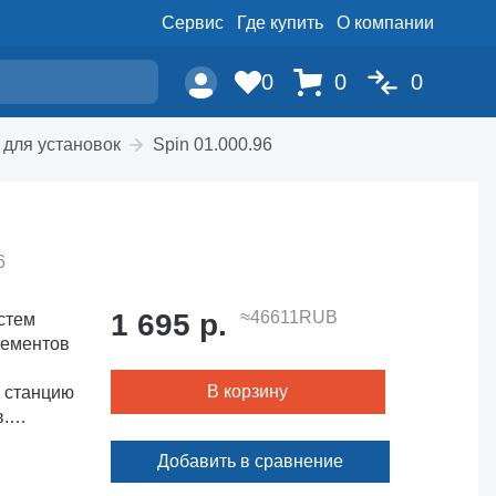
Сервис
Где купить
О компании
0
0
0
 для установок
Spin 01.000.96
6
1 695 р.
≈46611RUB
истем
лементов
В корзину
в станцию
.
ок SPIN.
Добавить в сравнение