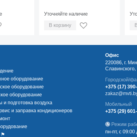
е
Уточняйте наличие
Ут
В корзину
Офис
220086, г. Мин
Славинского, д
ждение
ное оборудование
Городской/фа
ское оборудование
+375 (17) 390
zakaz@mvti.b
кое оборудование
 и подготовка воздуха
Мобильный
рвис и заправка кондиционеров
+375 (29) 601
монт
Режим раб
борудование
пн-пт, с 09:00
 ⚑