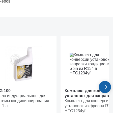
неров.
G-100
Комплект для конверси
сло индустриальное, для
установок для заправк
стемы кондиционирования
кондиционеров Spin из
Комплект для конверсии
. 1 л.
в HFO1234yf
установок из фреона R13
HFO1234yf