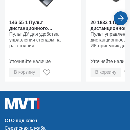
146-55-1 Пульт
20-1833-1 Пульт
дистанционного
дистанционного
управления беспроводной
Пульт ДУ для удобства
управления бес
Пульт, управление
управления стендом на
(комплект)
дистанционное, и
расстоянии
ИК-приемник для 
управления стенд
расстоянии
Уточняйте наличие
Уточняйте наличи
В корзину
В корзину
СТО под ключ
Сервисная служба