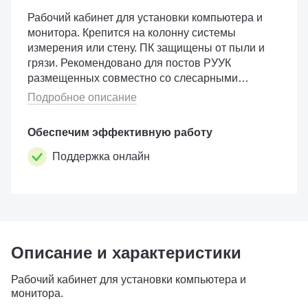
Рабочий кабинет для установки компьютера и
монитора. Крепится на колонну системы
измерения или стену. ПК защищены от пыли и
грязи. Рекомендовано для постов РУУК
размещенных совместно со слесарными
постами. Используется только для стендов с
Подробное описание
ПО Proalign 2.0. В комплект не вх...
Обеспечим эффективную работу
Поддержка онлайн
Описание и характеристики
Рабочий кабинет для установки компьютера и
монитора.