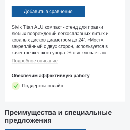
Добавить в сравнение
Sivik Titan ALU компакт - стенд для правки
любых повреждений легкосплавных литых и
кованых дисков диаметром до 24”. «Мост»,
закреплённый с двух сторон, используется в
качестве жесткого упора. Это исключает люфт
при правке и сокращает время, затраченное
Подробное описание
на восстановление диск...
Обеспечим эффективную работу
Поддержка онлайн
Преимущества и специальные
предложения