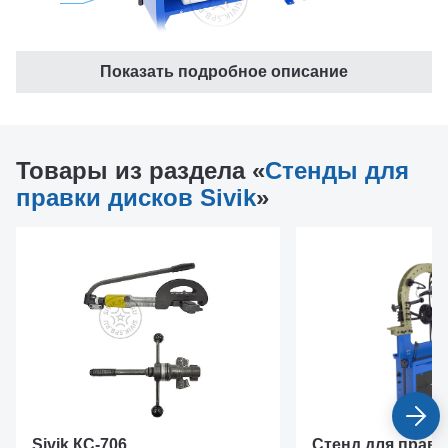
Показать подробное описание
корпус;
стойка;
Товары из раздела «
Стенды для
гидростанция;
правки дисков Sivik
»
распределитель управления гидроцилиндрами;
вал;
планшайба;
барашек;
гидроцилиндр D60;
мост;
консоль;
упор;
Sivik КС-706
Стенд для правк