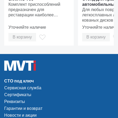
рамка;
Комплект приспособлений
автомобильных 
предназначен для
Sivik Титан ALU 
Для любых повре
гидроцилиндр D50;
реставрации наиболее
(эл.привод)
легкосплавных ли
барашек;
распространённых
кованых дисков д
деформаций литых и
24”, с электропри
Уточняйте наличие
удлинитель;
Уточняйте наличи
штампованных дисков на
поджим;
шиномонтажном станке.
В корзину
В корзину
палец;
указатель биения;
ключ;
ящик.
СТО под ключ
Сервисная служба
Сертификаты
МАХ усилие гидравлического цилиндра в
Реквизиты
зоне правки до 5 тонн
Гарантии и возврат
В большинстве случаев, позволяет полностью
Новости и акции
восстановить геометрию ремонтируемого диска