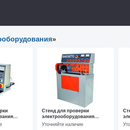
ляет проверить все известные марки генераторов во всем 
0 А
остей, необходимых для выполнения проверок
ооборудования
»
снятого электрооборудования (генераторов и
рки
Стенд для проверки
Ст
вания
электрооборудования
эл
обилей
легковых автомобилей
ле
е
Уточняйте наличие
Ут
INVERTER
BANCHETTO PLUS
BA