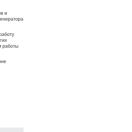
в и
генератора
работу
угих
м работы
оне
ятные