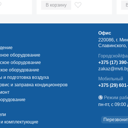
03
INVERTER EVO Spin
IN
В корзину
02.004.14
02.
Офис
220086, г. Мин
Славинского, д
ждение
ное оборудование
Городской/фа
ское оборудование
+375 (17) 390
zakaz@mvti.b
кое оборудование
 и подготовка воздуха
Мобильный
рвис и заправка кондиционеров
+375 (29) 601
монт
Режим раб
борудование
пн-пт, с 09:00
ели
Перезвони
 и комплектующие