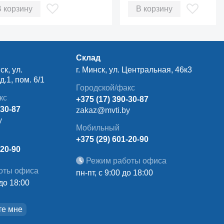
VERTER EVO Spin
D TRUCK EVO Spin 02.00
В корзину
В корзину
004.15
Склад
ск, ул.
г. Минск, ул. Центральная, 46к3
.1, пом. 6/1
Городской/факс
кс
+375 (17) 390-30-87
-30-87
zakaz@mvti.by
y
Мобильный
+375 (29) 601-20-90
-20-90
Режим работы офиса
оты офиса
пн-пт, с 9:00 до 18:00
 до 18:00
те мне