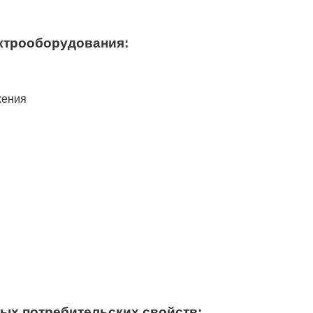
ектрооборудования:
жения
ых потребительских свойств: