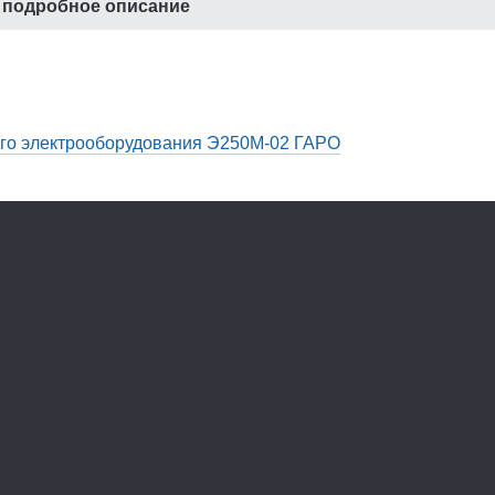
 подробное описание
ртеров в режиме полного торможения и измерения крутяще
ка обеспечивает проверку стартеров как левого, так и пра
гого электрооборудования Э250М-02 ГАРО
ров и двигателей, которое позволяет определить наличие
 правильность направления намотки
лекты принадлежностей позволяют закрепить на стенде пр
и импортного производства
у и под нагрузкой производится непосредственно на валу 
ий производить плавное изменение частоты вращения рот
роверку генераторов с клиновым и с поликлиновым
ется сетевой источник питания (СИП)