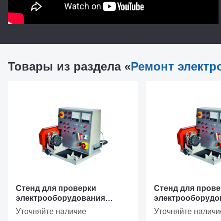
Встроенная плавно-ступенчатая нагрузка позво
токоскоростной характеристики (ТСХ) от 0 до 16
Поставляется с полным комплектом принадлежн
Товары из раздела «
Ремонт электр
Презентация Э250 М - стенда для проверки 
стартеров)
Стенд для проверки
Стенд для прове
электрооборудования
электрооборудо
легковых автомобилей
легковых автом
Уточняйте наличие
Уточняйте наличи
BANCHETTO JR 400V Spin
BANCHETTO JR 