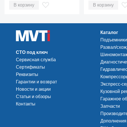
02.012.00
EVO Spin 02.012.
Комплект поставки стенда Э250М-02:
В корзину
В корзину
Стенд контрольно-измерительный Э250М - 1 шт.
Руководство по эксплуатации - 1 шт.
Каталог
Ведомость эксплуатационных документов - 1 шт.
Подъемники
Вставка плавкая - 1 шт.
Развал/схо
Зуб - 1 шт.
СТО под ключ
Шиномонтаж
Сервисная служба
Диск №1 - 1 шт.
Диагностиче
Сертификаты
Гидравличес
Диск №2 - 1 шт.
Реквизиты
Компрессоры
Прихват - 4 шт.
Гарантии и возврат
Экспресс-се
Приспособление
Новости и акции
Кузовной ре
Статьи и обзоры
Щупы для мультиметра - 1 шт.
Гаражное о
Контакты
Запчасти
Зажим - 1 шт.
Производит
Подставка - 2 шт.
Дополнения
Призма - 2 шт.