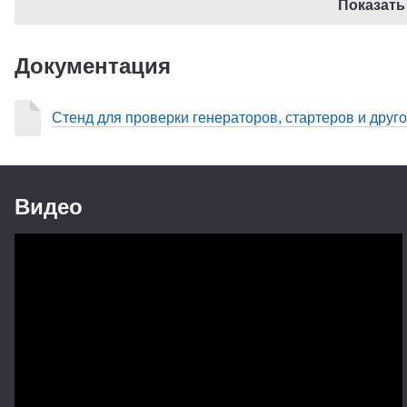
Показать
Яркие легко читаемые цифровые индикаторы
Полный тормоз используется для испытания ста
Документация
момента. Переустановка тензометрического датчи
вращения
Стенд для проверки генераторов, стартеров и дру
Оснащается устройством проверки якорей старте
короткозамкнутых витков и обрывов в обмотке,
Система крепления электрооборудования и комп
все типы генераторов и стартеров российского 
Видео
Определение частоты вращения на холостом ход
с помощью тахометра
Привод генераторов: регулируемый, позволяющ
генератора
Конструкции приводных шкивов обеспечивают п
(плоскоременным) приводами
В качестве источника питания стартера применя