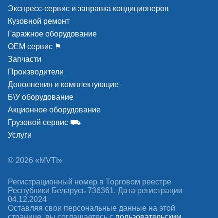
Оцинкованная фундаментная рама для отдельной
Экспресс-сервис и заправка кондиционеров
установки тестера подвески FWT 202-T (K).
Кузовной ремонт
Подробно ознакомиться с товаром можно на нашем
Гаражное оборудование
сайте перейдя по ссылке:
ОЕМ сервис ⚑
Запчасти
Производители
Дополнительная опция: Компьютерная
Дополнения и комплектующие
стойка для размещения комплекта ПК
Б\У оборудование
тормозного стенда (арт. EAA0462U31A)
Акционное оборудование
Передвижная компьютерная стойка для
Грузовой сервис ⛟
размещения ПК, принтера, клавиатуры, мыши,
Услуги
монитора.
© 2026 «MVTI»
Подробно ознакомиться с товаром можно на нашем
сайте перейдя по ссылке:
Регистрационный номер в Торговом реестре
Республики Беларусь 736361. Дата регистрации
04.12.2024
Оставляя свои персональные данные на этой
Технические характеристики
странице, вы соглашаетесь c
пользовательским