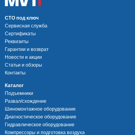
подвески и тормозного стенда, оснащенного
дополнительной опцией – пневмоподъемником.
СТО под ключ
Сервисная служба
Сертификаты
Базовая комплектация:
Реквизиты
Компактная версия рамы (металлические части -
Гарантии и возврат
оцинкованы).
Новости и акции
Статьи и обзоры
Встроенное устройство взвешивания.
Контакты
Комплект кабелей 15 м для соединения комплекта
платформ и ПК.
Каталог
Модуль поиска шумов.
Подъемники
Развал/схождение
Шиномонтажное оборудование
Дополнительная опция: Фундаментная
Диагностическое оборудование
рама для FWT 202-T (K) (арт. T2000617608)
Гидравлическое оборудование
Компрессоры и подготовка воздуха