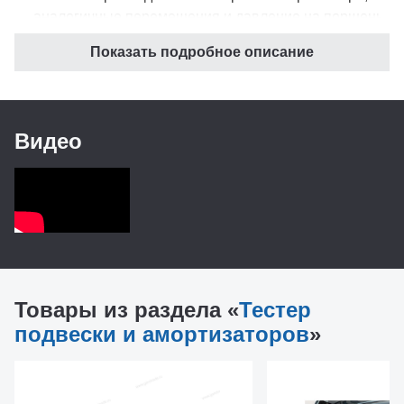
аналогичные перемещения и давление на поршень.
Показать подробное описание
Быстрые и простые измерения
Вибрационно-массовая система стенда рассчитана
Видео
в соответствии с резонансными колебаниями
подвески автомобиля.
Благодаря этому, стенд не создает помех, влияющих
на определение коэффициента демпфирования по
Леру.
Товары из раздела «
Тестер
Четкая и убедительная оценка
подвески и амортизаторов
»
Главное преимущество принципа Тэта состоит в
том, что для однозначного определения