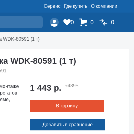
Сервис
Где купить
О компании
0
0
0
а WDK-80591 (1 т)
а WDK-80591 (1 т)
591
1 443 р.
≈489$
 монтаже
грегатов
 яме,
В корзину
.
Добавить в сравнение