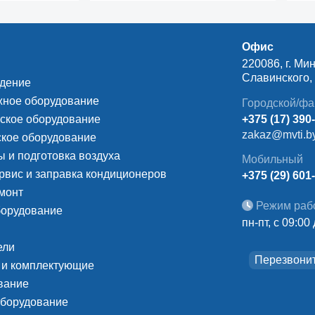
Офис
220086, г. Мин
Славинского, д
ждение
ное оборудование
Городской/фа
ское оборудование
+375 (17) 390
zakaz@mvti.b
кое оборудование
 и подготовка воздуха
Мобильный
рвис и заправка кондиционеров
+375 (29) 601
монт
Режим раб
борудование
пн-пт, с 09:00
ели
Перезвони
 и комплектующие
вание
оборудование