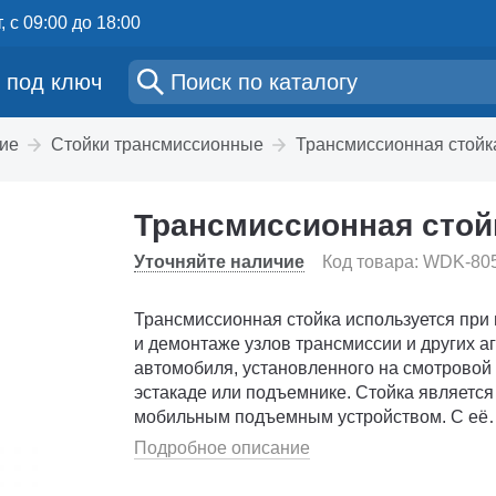
, с 09:00 до 18:00
 под ключ
ие
Стойки трансмиссионные
Трансмиссионная стойк
Трансмиссионная стойк
Уточняйте наличие
Код товара: WDK-80
Трансмиссионная стойка используется при
и демонтаже узлов трансмиссии и других а
автомобиля, установленного на смотровой
эстакаде или подъемнике. Стойка является
мобильным подъемным устройством. С её
помощью можно поднять и переместить �..
Подробное описание