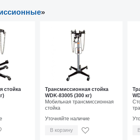
миссионные
»
я стойка
Трансмиссионная стойка
Тр
г)
WDK-83005 (300 кг)
WD
Мобильная трансмиссионная
Ст
стойка
тра
е
Уточняйте наличие
Ут
В корзину