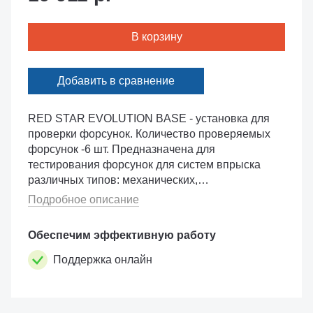
В корзину
Добавить в сравнение
RED STAR EVOLUTION BASE - установка для
проверки форсунок. Количество проверяемых
форсунок -6 шт. Предназначена для
тестирования форсунок для систем впрыска
различных типов: механических,
распределенных, точечных, систем
Подробное описание
непосредственного впрыска GDI, FSI и др. В
комп�...
Обеспечим эффективную работу
Поддержка онлайн