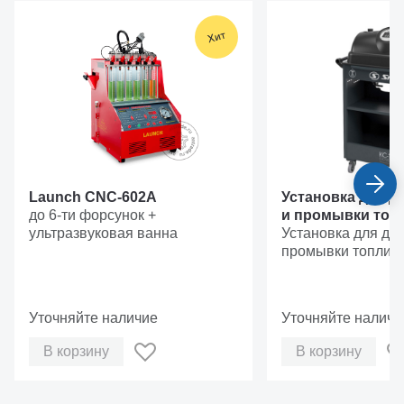
Launch CNC-602A
Установка для д
до 6-ти форсунок +
и промывки топ
ультразвуковая ванна
систем Sivik КС-
Установка для диа
промывки топлив
Уточняйте наличие
Уточняйте наличи
В корзину
В корзину