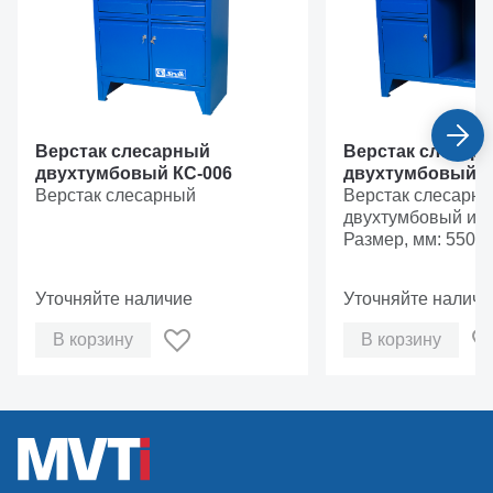
Верстак слесарный
Верстак слесар
двухтумбовый КС-006
двухтумбовый с
Верстак слесарный
КС-012
Верстак слесарн
двухтумбовый и н
Размер, мм: 550х
Уточняйте наличие
Уточняйте наличи
В корзину
В корзину