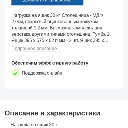
Нагрузка на ящик 30 кг. Столешница - МДФ
27мм, покрытый оцинкованным кожухом
толщиной 1,2 мм. Возможна комплектация
верстака другими типами столешниц. Тумба 1
Ящик 395 х 575 х 62 h мм - 2 шт. Ящик 395 х
575 х 144 h мм - 3 шт. Тумба 2 Ящик 395 х 575 х
Подробное описание
62 h мм - 4 шт. Ящик 395 х 575 х 144 h мм - 2
шт. Замок - це�...
Обеспечим эффективную работу
Поддержка онлайн
Описание и характеристики
Нагрузка на ящик 30 кг.