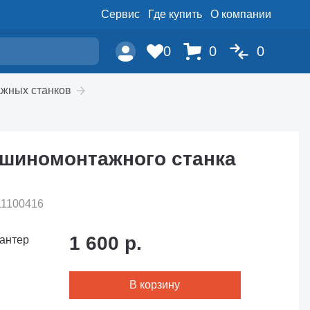
Сервис
Где купить
О компании
0
0
0
ажных станков
 шиномонтажного станка
11100416
1 600 р.
антер
В корзину