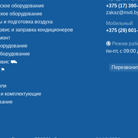
ское оборудование
+375 (17) 390
zakaz@mvti.b
кое оборудование
 и подготовка воздуха
Мобильный
рвис и заправка кондиционеров
+375 (29) 601
монт
Режим раб
борудование
пн-пт, с 09:00
оборудование
ервис ⛟
Перезвони
 ⚑
ели
 и комплектующие
вание