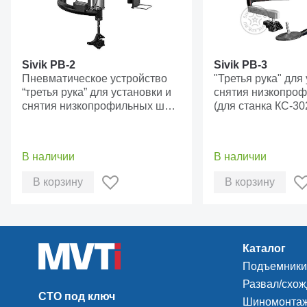
Sivik РВ-2
Sivik РВ-3
Пневматическое устройство
"Третья рука" для
“третья рука” для установки и
снятия низкопро
снятия низкопрофильных шин
(для станка КС-30
(для станка КС301А и
КС-302А)
В наличии
В наличии
В корзину
В корзину
Каталог
Подъемники
Развал/схо
СТО под ключ
Шиномонтаж