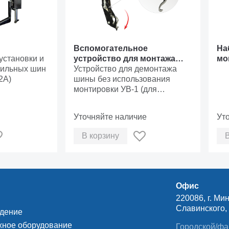
Вспомогательное
На
 установки и
устройство для монтажа
мо
фильных шин
шины УВ-1
Устройство для демонтажа
ши
2А)
шины без использования
монтировки УВ-1 (для
автоматических станков
КС-402А, КС-403А и КС-404А)
Уточняйте наличие
Ут
В корзину
Офис
220086, г. Мин
Славинского, д
ждение
ное оборудование
Городской/фа