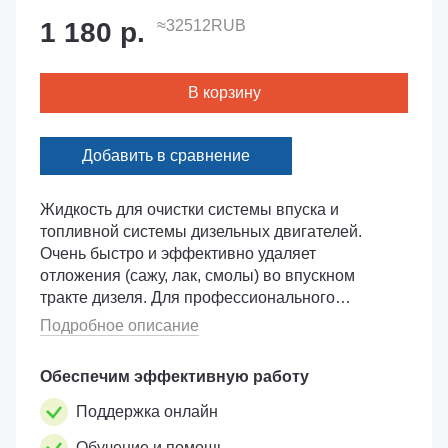
1 180 р.
≈32512RUB
В корзину
Добавить в сравнение
Жидкость для очистки системы впуска и
топливной системы дизельных двигателей.
Очень быстро и эффективно удаляет
отложения (сажу, лак, смолы) во впускном
тракте дизеля. Для профессионального
применения с оборудованием по программе
Подробное описание
Motul Performance. Коробка 12 шт. х 0,3 л
Указана коне...
Обеспечим эффективную работу
Поддержка онлайн
Обучение и помощь