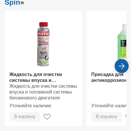
Spin
»
Жидкость для очистки
Присадка для
системы впуска и
антикоррозионн
топливной системы
Жидкость для очистки системы
насоса системы
бензиновых двигателей
впуска и топливной системы
URAN, 1л Spin 02
MOTUL 110484
бензинового двигателя
Уточняйте наличие
Уточняйте наличи
В корзину
В корзину