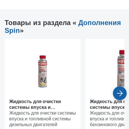
Товары из раздела «
Дополнения
Spin
»
Жидкость для очистки
Жидкость для оч
системы впуска и
системы впуска 
топливной системы
Жидкость для очистки системы
топливной сист
Жидкость для очи
дизельных двигателей
впуска и топливной системы
бензиновых дви
впуска и топливн
MOTUL 110485
дизельных двигателей
MOTUL 110484
бензинового двиг