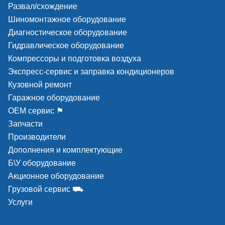
Развал/схождение
прочность. Спец
Шиномонтажное оборудование
отбойники на кол
защищают ее от 
Диагностическое оборудование
и шума при откид
Гидравлическое оборудование
подготовки возду
Компрессоры и подготовка воздуха
высокую эффекти
увеличенный срок
Экспресс-сервис и заправка кондиционеров
точный механизм 
Кузовной ремонт
Фитинги пневмати
Гаражное оборудование
системы выполне
высококачественн
ОЕМ сервис ⚑
Запчасти
Производители
Дополнения и комплектующие
Б\У оборудование
Акционное оборудование
Грузовой сервис ⛟
Услуги