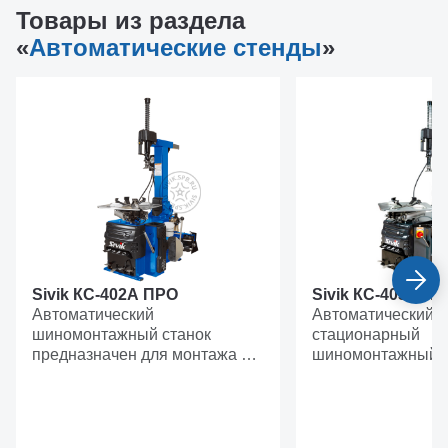
Товары из раздела
«
Автоматические стенды
»
Sivik КС-402А ПРО
Sivik КС-403А П
Автоматический
Автоматический
шиномонтажный станок
стационарный
предназначен для монтажа и
шиномонтажный с
демонтажа камерных и
класса ПРЕМИУМ,
бескамерных шин легковых
дисков от 12” до 2
автомобилей с посадочным
инверторный двиг
диаметром от 10" до 24".
рабочего стола. Предназначен