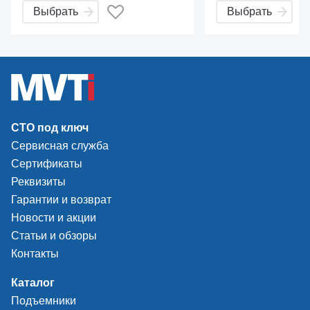
Двухскоростной стол (ручной
для для професс
Выбрать
Выбрать
переключатель скорости
монтажа и демон
рабочего стола).
камерных и беск
легковых автомоб
Цилиндр отрыва 
одностороннего д
возвратной пружи
существенно увел
скорость механиз
СТО под ключ
борта. Корпус ци
выполнен из алю
Сервисная служба
сплава, не подве
Сертификаты
коррозии. Констру
Реквизиты
размер рабочего 
отжимной лопатк
Гарантии и возврат
эффективно работ
Новости и акции
большими и широ
Статьи и обзоры
колесами. Вращен
Контакты
отжима борта осу
в двух плоскостях
Двухсоставная ко
Каталог
колонны обеспечи
Подъемники
повышенную жест