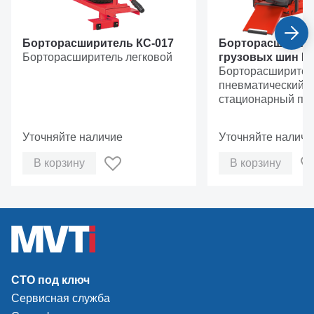
Борторасширитель КС-017
Борторасширите
Борторасширитель легковой
грузовых шин КС
Борторасширител
пневматический
стационарный пр
для ремонта шин 
тракторных и спе
Уточняйте наличие
Уточняйте наличи
шириной до 20" и
300 кг.
В корзину
В корзину
СТО под ключ
Сервисная служба