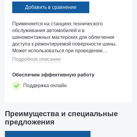
Добавить в сравнение
Применяется на станциях технического
обслуживания автомобилей и в
шиномонтажных мастерских для облегчения
доступа к ремонтируемой поверхности шины.
Может использоваться при проведении
осмотра, шлифования, очистки от грязи,
Подробное описание
установке внутренней камеры и �...
Обеспечим эффективную работу
Поддержка онлайн
Преимущества и специальные
предложения